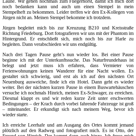
Laune. Wir gehen nochmals zum Fliegerhorst, damit ich mich dort
noch bedanken kann und auch um einen Stempel in mein
Stempelheft zu bekommen. Leider treffen wir den Ex-Kollegen von
Jürgen nicht an. Meinen Stempel bekomme ich trotzdem.
Jürgen begleitet mich bis zur Kreuzung B210 und Kreisstraße
Richtung Friedeburg. Dort fotografieren wir uns mit der Phantom im
Hintergrund. Er entschließt sich, mich noch bis zur Harle zu
begleiten. Dann verabschieden wir uns endgültig.
Nach drei Tagen Pause geht’s nun wieder los. Bei einer Pause
beginne ich mit der Unterkunftssuche. Das Naturfreundehaus ist
belegt und jetzt muss ich erfahren, dass Vermieter von
Ferienwohnungen keinen Wanderer für eine Nacht wollen. Es
gestaltet sich schwierig, und erst als ich auf den nächsten Ort
Neuenburg ausweiche, finde ich ein Hotel. Dann geht es wieder
weiter. Bei der nächsten kurzen Pause in einem Buswartehäuschen
versuche ich nochmals Hinrich, meinen Ex-Schwager, zu erreichen.
Diesmal klappt es und wir reden kurze Zeit unter erschwerten
Bedingungen – der Krach durch vorbei fahrende Fahrzeuge ist groß
– miteinander. Er erkundigt sich nach meinem Weg, bevor ich
wieder starte.
Ich erreiche Leerhafe und am Ausgang des Ortes kommt jemand
plötzlich auf den Radweg und fotografiert mich. Es ist Otto, der
Freund von Hinrich. Der kommt dann auch hinzu. Ich freue mich