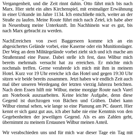
Vergangenheit, und die Zeit rinnt dahin. Otto fährt mich bis nach
Marx. Hier steht ein altes Kirchenspiel, mit erstmaliger Erwähnung
in einer Urkunde im Jahre 1134. Ich entschließe mich, weiter an der
Straße zu laufen. Meine Route führt mich nach Zetel, ich habe aber
in Neuenburg meine Unterkunft. Im Nachhinein war es gut, bis
nach Marx gebracht zu werden.
NachErreichen von zwei Baggerseen komme ich an ein
abgesichertes Gelände vorbei, eine Kaserne oder ein Munitionslager.
Der Weg an dem Militärgelände vorbei zieht sich und ich mache am
Straßenrand eine Pause. Dabei stelle ich fest, dass Wilbur mich
bereits mehrmals versucht hat zu erreichen. Er möchte mich
nochmals treffen. Gerne verabrede ich mich mit ihm in meinem
Hotel. Kurz vor 19 Uhr erreiche ich das Hotel und gegen 19:30 Uhr
sitzen wir beide bereits zusammen. Jetzt haben wir endlich Zeit auch
mal über unseren Werdegang der letzten vierzig Jahrezu berichten.
Nach dem Essen hilft mir Wilbur, meine morgige Route nach Varel
am Notebook auszuarbeiten. Keine leichte Aufgabe, denn diese
Gegend ist durchzogen von Bächen und Gräben. Dabei kann
Wilbur einmal sehen, wie lange so eine Planung am PC dauert. Hier
kennt er sich ganz gut aus, ich aber habe nie eine Kenntnis von den
Gegebenheiten der jeweiligen Gegend. Als es ans Zahlen geht,
übernimmt zu meinem Erstaunen Wilbur meinen Anteil.
Wir verabschieden uns und für mich war dieser Tage ein Tag mit