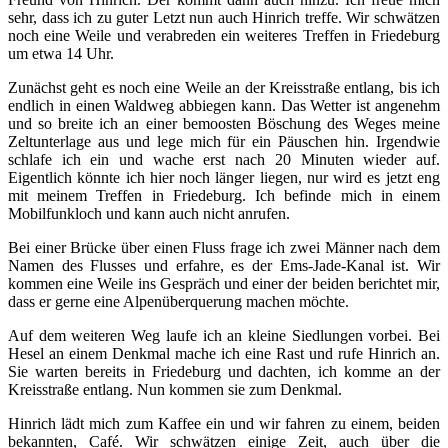
sehr, dass ich zu guter Letzt nun auch Hinrich treffe. Wir schwätzen
noch eine Weile und verabreden ein weiteres Treffen in Friedeburg
um etwa 14 Uhr.
Zunächst geht es noch eine Weile an der Kreisstraße entlang, bis ich
endlich in einen Waldweg abbiegen kann. Das Wetter ist angenehm
und so breite ich an einer bemoosten Böschung des Weges meine
Zeltunterlage aus und lege mich für ein Päuschen hin. Irgendwie
schlafe ich ein und wache erst nach 20 Minuten wieder auf.
Eigentlich könnte ich hier noch länger liegen, nur wird es jetzt eng
mit meinem Treffen in Friedeburg. Ich befinde mich in einem
Mobilfunkloch und kann auch nicht anrufen.
Bei einer Brücke über einen Fluss frage ich zwei Männer nach dem
Namen des Flusses und erfahre, es der Ems-Jade-Kanal ist. Wir
kommen eine Weile ins Gespräch und einer der beiden berichtet mir,
dass er gerne eine Alpenüberquerung machen möchte.
Auf dem weiteren Weg laufe ich an kleine Siedlungen vorbei. Bei
Hesel an einem Denkmal mache ich eine Rast und rufe Hinrich an.
Sie warten bereits in Friedeburg und dachten, ich komme an der
Kreisstraße entlang. Nun kommen sie zum Denkmal.
Hinrich lädt mich zum Kaffee ein und wir fahren zu einem, beiden
bekannten, Café. Wir schwätzen einige Zeit, auch über die