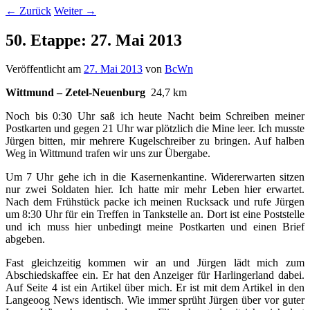
←
Zurück
Weiter
→
50. Etappe: 27. Mai 2013
Veröffentlicht am
27. Mai 2013
von
BcWn
Wittmund – Zetel-Neuenburg
24,7 km
Noch bis 0:30 Uhr saß ich heute Nacht beim Schreiben meiner
Postkarten und gegen 21 Uhr war plötzlich die Mine leer. Ich musste
Jürgen bitten, mir mehrere Kugelschreiber zu bringen. Auf halben
Weg in Wittmund trafen wir uns zur Übergabe.
Um 7 Uhr gehe ich in die Kasernenkantine. Widererwarten sitzen
nur zwei Soldaten hier. Ich hatte mir mehr Leben hier erwartet.
Nach dem Frühstück packe ich meinen Rucksack und rufe Jürgen
um 8:30 Uhr für ein Treffen in Tankstelle an. Dort ist eine Poststelle
und ich muss hier unbedingt meine Postkarten und einen Brief
abgeben.
Fast gleichzeitig kommen wir an und Jürgen lädt mich zum
Abschiedskaffee ein. Er hat den Anzeiger für Harlingerland dabei.
Auf Seite 4 ist ein Artikel über mich. Er ist mit dem Artikel in den
Langeoog News identisch. Wie immer sprüht Jürgen über vor guter