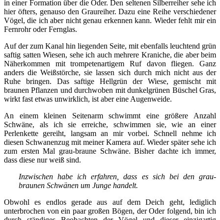
in einer Formation über die Oder. Den seltenen Silberreiher sehe ich
hier öfters, genauso den Graureiher. Dazu eine Reihe verschiedener
Vögel, die ich aber nicht genau erkennen kann. Wieder fehlt mir ein
Fernrohr oder Fernglas.
Auf der zum Kanal hin liegenden Seite, mit ebenfalls leuchtend grün
saftig satten Wiesen, sehe ich auch mehrere Kraniche, die aber beim
Näherkommen mit trompetenartigem Ruf davon fliegen. Ganz
anders die Weißstörche, sie lassen sich durch mich nicht aus der
Ruhe bringen. Das saftige Hellgrün der Wiese, gemischt mit
braunen Pflanzen und durchwoben mit dunkelgrünen Büschel Gras,
wirkt fast etwas unwirklich, ist aber eine Augenweide.
An einem kleinen Seitenarm schwimmt eine größere Anzahl
Schwäne, als ich sie erreiche, schwimmen sie, wie an einer
Perlenkette gereiht, langsam an mir vorbei. Schnell nehme ich
diesen Schwanenzug mit meiner Kamera auf. Wieder später sehe ich
zum ersten Mal grau-braune Schwäne. Bisher dachte ich immer,
dass diese nur weiß sind.
Inzwischen habe ich erfahren, dass es sich bei den grau-
braunen Schwänen um Junge handelt.
Obwohl es endlos gerade aus auf dem Deich geht, lediglich
unterbrochen von ein paar großen Bögen, der Oder folgend, bin ich
durch ständiges Beobachten der Vögel und dieser einzigartig