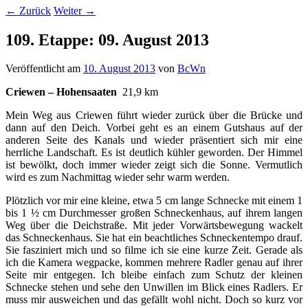
←
Zurück
Weiter
→
109. Etappe: 09. August 2013
Veröffentlicht am
10. August 2013
von
BcWn
Criewen – Hohensaaten
21,9 km
Mein Weg aus Criewen führt wieder zurück über die Brücke und
dann auf den Deich. Vorbei geht es an einem Gutshaus auf der
anderen Seite des Kanals und wieder präsentiert sich mir eine
herrliche Landschaft. Es ist deutlich kühler geworden. Der Himmel
ist bewölkt, doch immer wieder zeigt sich die Sonne. Vermutlich
wird es zum Nachmittag wieder sehr warm werden.
Plötzlich vor mir eine kleine, etwa 5 cm lange Schnecke mit einem 1
bis 1 ½ cm Durchmesser großen Schneckenhaus, auf ihrem langen
Weg über die Deichstraße. Mit jeder Vorwärtsbewegung wackelt
das Schneckenhaus. Sie hat ein beachtliches Schneckentempo drauf.
Sie fasziniert mich und so filme ich sie eine kurze Zeit. Gerade als
ich die Kamera wegpacke, kommen mehrere Radler genau auf ihrer
Seite mir entgegen. Ich bleibe einfach zum Schutz der kleinen
Schnecke stehen und sehe den Unwillen im Blick eines Radlers. Er
muss mir ausweichen und das gefällt wohl nicht. Doch so kurz vor