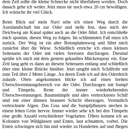
dem Zeil sollte die kleine Schnecke nicht überfahren werden. Doch
danach gehe ich weiter. Jetzt muss sie noch etwa 20 cm bewältigen.
Ich wünsche ihr viel Glück.
Beim Blick auf mein Navi sehe ich einen Weg durch die
Auenlandschaft hin zur Oder und stelle fest, dass mich der
Deichweg am Kanal später auch an die Oder führt. Ich entschließe
mich spontan, diesen Weg zu folgen. Im schlimmsten Fall muss ich
zurück. Der Weg ist ein alter Betonplattenweg und führt mich
zunächst über die Wiese. Schließlich erreiche ich einen kleinen
Seitenarm der Oder mit vielen Seerosen durchzogen. Diesmal
sprühe ich mich mit dem gestern gekauften Mückenspray ein. Eine
Zeit lang geht es dann an diesem Seitenarm entlang und schließlich
über eine kleine Brücke hinüber. Jetzt umgibt mich Schilfrohr mit
zum Teil über 2 Meter Länge. An deren Ende ich auf den Oderdeich
zulaufe. Oben angekommen blicke ich auf einen breiten
Überschwemmungsbereich vor der Oder. Durchzogen mit Sumpf
und Tümpeln, Reste der immer wiederkehrenden
Überschwemmungen. Baumstümpfe und altes vertrocknetes Schilf
sind mit einer dünnen braunen Schicht überzogen. Vermutlich
vertrocknete Algen. Das Gras und die Sumpfpflanzen stechen in
einem fetten Grün hervor. Immer wieder sehe ich bei den Tümpeln
eine große Anzahl verschiedener Vogelarten. Öfters komme ich an
Kolonien von Wildgänsen und Enten, laut schnattern, vorbei. Die
Enten schwingen sich hin und wieder zu Hunderten auf und fliegen