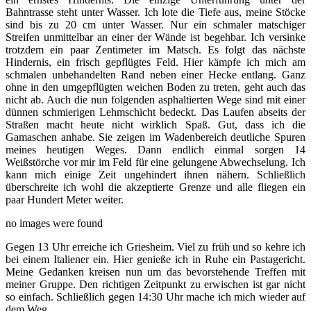
Bahntrasse steht unter Wasser. Ich lote die Tiefe aus, meine Stöcke
sind bis zu 20 cm unter Wasser. Nur ein schmaler matschiger
Streifen unmittelbar an einer der Wände ist begehbar. Ich versinke
trotzdem ein paar Zentimeter im Matsch. Es folgt das nächste
Hindernis, ein frisch gepflügtes Feld. Hier kämpfe ich mich am
schmalen unbehandelten Rand neben einer Hecke entlang. Ganz
ohne in den umgepflügten weichen Boden zu treten, geht auch das
nicht ab. Auch die nun folgenden asphaltierten Wege sind mit einer
dünnen schmierigen Lehmschicht bedeckt. Das Laufen abseits der
Straßen macht heute nicht wirklich Spaß. Gut, dass ich die
Gamaschen anhabe. Sie zeigen im Wadenbereich deutliche Spuren
meines heutigen Weges. Dann endlich einmal sorgen 14
Weißstörche vor mir im Feld für eine gelungene Abwechselung. Ich
kann mich einige Zeit ungehindert ihnen nähern. Schließlich
überschreite ich wohl die akzeptierte Grenze und alle fliegen ein
paar Hundert Meter weiter.
no images were found
Gegen 13 Uhr erreiche ich Griesheim. Viel zu früh und so kehre ich
bei einem Italiener ein. Hier genieße ich in Ruhe ein Pastagericht.
Meine Gedanken kreisen nun um das bevorstehende Treffen mit
meiner Gruppe. Den richtigen Zeitpunkt zu erwischen ist gar nicht
so einfach. Schließlich gegen 14:30 Uhr mache ich mich wieder auf
dem Weg.