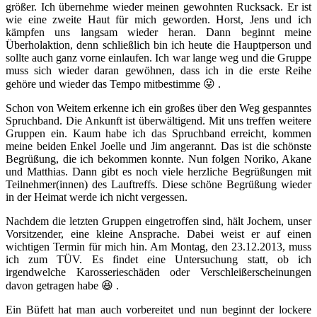
größer. Ich übernehme wieder meinen gewohnten Rucksack. Er ist
wie eine zweite Haut für mich geworden. Horst, Jens und ich
kämpfen uns langsam wieder heran. Dann beginnt meine
Überholaktion, denn schließlich bin ich heute die Hauptperson und
sollte auch ganz vorne einlaufen. Ich war lange weg und die Gruppe
muss sich wieder daran gewöhnen, dass ich in die erste Reihe
gehöre und wieder das Tempo mitbestimme 😛 .
Schon von Weitem erkenne ich ein großes über den Weg gespanntes
Spruchband. Die Ankunft ist überwältigend. Mit uns treffen weitere
Gruppen ein. Kaum habe ich das Spruchband erreicht, kommen
meine beiden Enkel Joelle und Jim angerannt. Das ist die schönste
Begrüßung, die ich bekommen konnte. Nun folgen Noriko, Akane
und Matthias. Dann gibt es noch viele herzliche Begrüßungen mit
Teilnehmer(innen) des Lauftreffs. Diese schöne Begrüßung wieder
in der Heimat werde ich nicht vergessen.
Nachdem die letzten Gruppen eingetroffen sind, hält Jochem, unser
Vorsitzender, eine kleine Ansprache. Dabei weist er auf einen
wichtigen Termin für mich hin. Am Montag, den 23.12.2013, muss
ich zum TÜV. Es findet eine Untersuchung statt, ob ich
irgendwelche Karosserieschäden oder Verschleißerscheinungen
davon getragen habe 😆 .
Ein Büfett hat man auch vorbereitet und nun beginnt der lockere