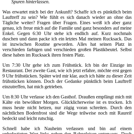
Spuren hinterlassen.
Was erwartet mich bei der Ankunft? Schaffe ich es pünktlich beim
Lauftreff zu sein? Wie fühlt es sich danach wieder an ohne das
Tägliche weiter? Fragen über Fragen. Eines weiß ich aber ganz
genau, ich freue mich auf die Familie und ganz besonders auf meine
Enkel. Gegen 6:30 Uhr stehe ich endlich auf. Kurz nochmals
duschen und dann packe ich ein letztes Mal meinen Rucksack. Das
ist inzwischen Routine geworden. Alles hat seinen Platz in
verschieden farbigen und verschieden großen Plastikbeutel. Selbst
diese haben im Rucksack ihren festen Platz.
Um 7:30 Uhr gehe ich zum Frühstück. Ich bin der Einzige im
Restaurant. Der zweite Gast, wie ich jetzt erfahre, möchte erst gegen
9 Uhr frühstücken. Später wird mir klar, auch ich hätte zu dieser Zeit
frühstücken können. Doch der Gedanke pünktlich beim Lauftreff
einzutreffen, hat mich getrieben.
Um 8:30 Uhr verlasse ich den Gasthof. Draußen empfängt mich mit
Kälte ein bewölkter Morgen. Glücklicherweise ist es trocken. Ich
muss heute nicht hetzen, nur zügig voran schreiten. Durch den
nächtlichen Bodenfrost sind die Wege teilweise noch mit Raureif
bedeckt und leicht rutschig.
Schnell habe ich Nauheim verlassen und bin auf einem
unbefestigten Weg links neben den Bahngleisen unterwegs. Doch