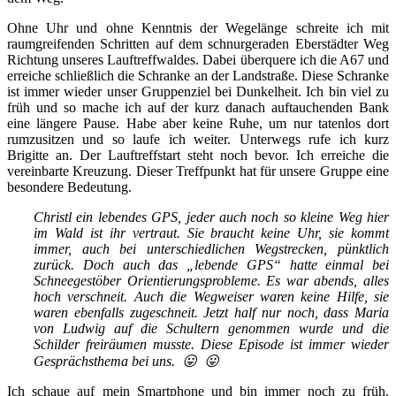
Ohne Uhr und ohne Kenntnis der Wegelänge schreite ich mit
raumgreifenden Schritten auf dem schnurgeraden Eberstädter Weg
Richtung unseres Lauftreffwaldes. Dabei überquere ich die A67 und
erreiche schließlich die Schranke an der Landstraße. Diese Schranke
ist immer wieder unser Gruppenziel bei Dunkelheit. Ich bin viel zu
früh und so mache ich auf der kurz danach auftauchenden Bank
eine längere Pause. Habe aber keine Ruhe, um nur tatenlos dort
rumzusitzen und so laufe ich weiter. Unterwegs rufe ich kurz
Brigitte an. Der Lauftreffstart steht noch bevor. Ich erreiche die
vereinbarte Kreuzung. Dieser Treffpunkt hat für unsere Gruppe eine
besondere Bedeutung.
Christl ein lebendes GPS, jeder auch noch so kleine Weg hier
im Wald ist ihr vertraut. Sie braucht keine Uhr, sie kommt
immer, auch bei unterschiedlichen Wegstrecken, pünktlich
zurück. Doch auch das „lebende GPS“ hatte einmal bei
Schneegestöber Orientierungsprobleme. Es war abends, alles
hoch verschneit. Auch die Wegweiser waren keine Hilfe, sie
waren ebenfalls zugeschneit. Jetzt half nur noch, dass Maria
von Ludwig auf die Schultern genommen wurde und die
Schilder freiräumen musste. Diese Episode ist immer wieder
Gesprächsthema bei uns.
😛
😛
Ich schaue auf mein Smartphone und bin immer noch zu früh.