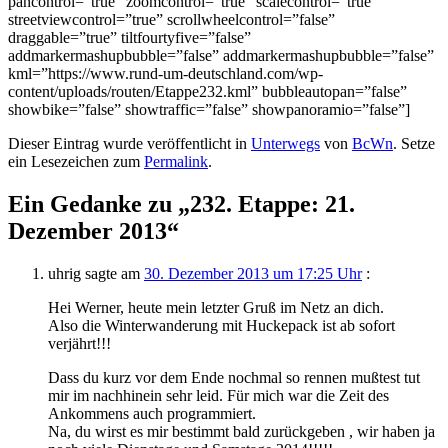
pancontrol=”true” zoomcontrol=”true” scalecontrol=”true”
streetviewcontrol=”true” scrollwheelcontrol=”false”
draggable=”true” tiltfourtyfive=”false”
addmarkermashupbubble=”false” addmarkermashupbubble=”false”
kml=”https://www.rund-um-deutschland.com/wp-
content/uploads/routen/Etappe232.kml” bubbleautopan=”false”
showbike=”false” showtraffic=”false” showpanoramio=”false”]
Dieser Eintrag wurde veröffentlicht in
Unterwegs
von
BcWn
. Setze
ein Lesezeichen zum
Permalink
.
Ein Gedanke zu „
232. Etappe: 21.
Dezember 2013
“
uhrig
sagte am
30. Dezember 2013 um 17:25 Uhr
:
Hei Werner, heute mein letzter Gruß im Netz an dich.
Also die Winterwanderung mit Huckepack ist ab sofort
verjährt!!!
Dass du kurz vor dem Ende nochmal so rennen mußtest tut
mir im nachhinein sehr leid. Für mich war die Zeit des
Ankommens auch programmiert.
Na, du wirst es mir bestimmt bald zurückgeben , wir haben ja