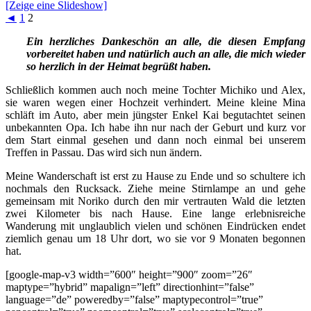
[Zeige eine Slideshow]
◄
1
2
Ein herzliches Dankeschön an alle, die diesen Empfang
vorbereitet haben und natürlich auch an alle, die mich wieder
so herzlich in der Heimat begrüßt haben.
Schließlich kommen auch noch meine Tochter Michiko und Alex,
sie waren wegen einer Hochzeit verhindert. Meine kleine Mina
schläft im Auto, aber mein jüngster Enkel Kai begutachtet seinen
unbekannten Opa. Ich habe ihn nur nach der Geburt und kurz vor
dem Start einmal gesehen und dann noch einmal bei unserem
Treffen in Passau. Das wird sich nun ändern.
Meine Wanderschaft ist erst zu Hause zu Ende und so schultere ich
nochmals den Rucksack. Ziehe meine Stirnlampe an und gehe
gemeinsam mit Noriko durch den mir vertrauten Wald die letzten
zwei Kilometer bis nach Hause. Eine lange erlebnisreiche
Wanderung mit unglaublich vielen und schönen Eindrücken endet
ziemlich genau um 18 Uhr dort, wo sie vor 9 Monaten begonnen
hat.
[google-map-v3 width=”600″ height=”900″ zoom=”26″
maptype=”hybrid” mapalign=”left” directionhint=”false”
language=”de” poweredby=”false” maptypecontrol=”true”