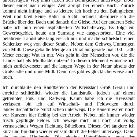
dieser endet nach einiger Zeit abrupt bei einem Bach. Zurück
kommt nicht infrage und so klettere ich hoch zu den Bahngleisen.
Weit und breit keine Bahn in Sicht. Schnell überquere ich die
Brücke über den Bach und danach die Gleise. Auf der anderen Seite
habe ich nun einen asphaltierten Wirtschaftsweg. Es folgt ein
Gewerbegebiet, heute am Samstag wie ausgestorben. Eine viel
befahrene Landstraße tangiere ich nur und mache schließlich einen
Schlenker weg von dieser Straße. Neben dem Gehweg Unmengen
von Müll. Diese geballte Menge an Unrat auf gerade mal 100 – 200
Meter erzeugt Wut in mir. Was geht in den Menschen vor, die die
Landschaft als Müllhalde nutzen? In diesem Moment wünsche ich
mich zurückversetzt auf die langen Wege in der Natur abseits der
Großstädte und ohne Müll. Denn das gibt es glücklicherweise auch
noch.
Ich durchlaufe den Randbereich der Kreisstadt Groß Gerau und
erreiche schließlich wieder die Landstraße, jedoch auf einem
getrennten Fuß- und Radweg. Kaum habe ich die Kreisstadt
verlassen bin ich auf Wirtschaft- und Feldwegen durch
landwirtschaftliche Nutzflächen unterwegs. Die Bauern waren noch
vor Kurzem hier fleißig bei der Arbeit. Neben mir immer wieder
frisch gepflügte Felder. Ich bewege mich nur noch auf völlig
vermatschten Wegen Richtung Büttelborn. Diesen Ort tangiere ich
kurz und bin dann wieder einsam durch die Felder unterwegs. Dann
ein ernstes Hindernis. Die einzige Unterführung unter der