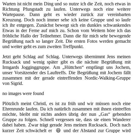
Warten ist nicht mein Ding und so nutze ich die Zeit, noch etwas in
Richtung Pfungstadt zu laufen. Unterwegs noch eine weitere
Wartepause. Dann geht es wieder zurück zur vereinbarten
Kreuzung. Doch noch immer sehe ich keine Gruppe und so laufe
ich ihr entgegen. Zunächst bewegt sich ein dunkles schwankendes
Etwas in der Ferne auf mich zu. Schon vom Weitem höre ich das
fröhliche Hallo der Teilnehmer. Dann die für mich sehr bewegende
Begrüßung nach so langer Zeit. Die ersten Fotos werden gemacht
und weiter geht es zum zweiten Treffpunkt.
Jetzt geht Schlag auf Schlag. Unterwegs übernimmt Jens meinen
Rucksack und wenig später gibt es die nächste Begrüßung mit
Irmgards Jogginggruppe. Am „Hüttchen“ empfängt uns Jochem,
unser Vorsitzender des Lauftreffs. Die Begrüßung mit Jochem fällt
zusammen mit der gerade eintreffenden Nordic-Walking-Gruppe
von Sigrid.
no images were found
Plötzlich meint Christl, es ist zu früh und wir müssen noch eine
Ehrenrunde laufen. Da ich natürlich zusammen mit ihnen eintreffen
möchte, bleibt mir nichts anders übrig der nun „Gas“ gebenden
Gruppe zu folgen. Schnell vergessen sie, dass sie einen Wanderer
dabei haben. Zwar trägt gerade Jens meinen Rucksack. Doch nach
kurzer Zeit schwächelt er 😆 und der Abstand zur Gruppe wird