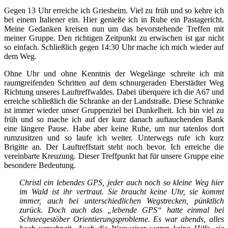
Gegen 13 Uhr erreiche ich Griesheim. Viel zu früh und so kehre ich
bei einem Italiener ein. Hier genieße ich in Ruhe ein Pastagericht.
Meine Gedanken kreisen nun um das bevorstehende Treffen mit
meiner Gruppe. Den richtigen Zeitpunkt zu erwischen ist gar nicht
so einfach. Schließlich gegen 14:30 Uhr mache ich mich wieder auf
dem Weg.
Ohne Uhr und ohne Kenntnis der Wegelänge schreite ich mit
raumgreifenden Schritten auf dem schnurgeraden Eberstädter Weg
Richtung unseres Lauftreffwaldes. Dabei überquere ich die A67 und
erreiche schließlich die Schranke an der Landstraße. Diese Schranke
ist immer wieder unser Gruppenziel bei Dunkelheit. Ich bin viel zu
früh und so mache ich auf der kurz danach auftauchenden Bank
eine längere Pause. Habe aber keine Ruhe, um nur tatenlos dort
rumzusitzen und so laufe ich weiter. Unterwegs rufe ich kurz
Brigitte an. Der Lauftreffstart steht noch bevor. Ich erreiche die
vereinbarte Kreuzung. Dieser Treffpunkt hat für unsere Gruppe eine
besondere Bedeutung.
Christl ein lebendes GPS, jeder auch noch so kleine Weg hier
im Wald ist ihr vertraut. Sie braucht keine Uhr, sie kommt
immer, auch bei unterschiedlichen Wegstrecken, pünktlich
zurück. Doch auch das „lebende GPS“ hatte einmal bei
Schneegestöber Orientierungsprobleme. Es war abends, alles