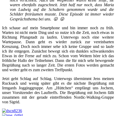
hoch verschneit. Auch die Wegweiser waren keine Hilfe, sie
waren ebenfalls zugeschneit. Jetzt half nur noch, dass Maria
von Ludwig auf die Schultern genommen wurde und die
Schilder freiräumen musste. Diese Episode ist immer wieder
Gesprächsthema bei uns.
😛
😛
Ich schaue auf mein Smartphone und bin immer noch zu früh.
Warten ist nicht mein Ding und so nutze ich die Zeit, noch etwas in
Richtung Pfungstadt zu laufen. Unterwegs noch eine weitere
Wartepause. Dann geht es wieder zurück zur vereinbarten
Kreuzung. Doch noch immer sehe ich keine Gruppe und so laufe
ich ihr entgegen. Zunächst bewegt sich ein dunkles schwankendes
Etwas in der Ferne auf mich zu. Schon vom Weitem höre ich das
fröhliche Hallo der Teilnehmer. Dann die für mich sehr bewegende
Begrüßung nach so langer Zeit. Die ersten Fotos werden gemacht
und weiter geht es zum zweiten Treffpunkt.
Jetzt geht Schlag auf Schlag. Unterwegs übernimmt Jens meinen
Rucksack und wenig später gibt es die nächste Begrüßung mit
Irmgards Jogginggruppe. Am „Hüttchen“ empfängt uns Jochem,
unser Vorsitzender des Lauftreffs. Die Begrüßung mit Jochem fällt
zusammen mit der gerade eintreffenden Nordic-Walking-Gruppe
von Sigrid.