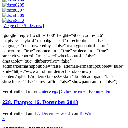
[Zeige eine Slideshow]
[google-map-v3 width=”600″ height=”900″ zoom=”26″
maptype=”hybrid” mapalign=”left” directionhint=”false”
language=”de” poweredby=”false” maptypecontrol=”true”
pancontrol=”true” zoomcontrol=”true” scalecontrol=”true”
streetviewcontrol=”true” scrollwheelcontrol=”false”
draggable=”true” tiltfourtyfive=”false”
addmarkermashupbubble=”false” addmarkermashupbubble=”false”
kml=”https://www.rund-um-deutschland.com/wp-
content/uploads/routen/Etappe230.kml” bubbleautopan=”false”
showbike=”false” showtraffic=”false” showpanoramio=”false”]
Veröffentlicht unter
Unterwegs
|
Schreibe einen Kommentar
228. Etappe: 16. Dezember 2013
Veröffentlicht am
17. Dezember 2013
von
BcWn
8