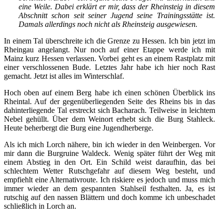
eine Weile. Dabei erklärt er mir, dass der Rheinsteig in diesem
Abschnitt schon seit seiner Jugend seine Trainingsstätte ist.
Damals allerdings noch nicht als Rheinsteig ausgewiesen.
In einem Tal überschreite ich die Grenze zu Hessen. Ich bin jetzt im
Rheingau angelangt. Nur noch auf einer Etappe werde ich mit
Mainz kurz Hessen verlassen. Vorbei geht es an einem Rastplatz mit
einer verschlossenen Bude. Letztes Jahr habe ich hier noch Rast
gemacht. Jetzt ist alles im Winterschlaf.
Hoch oben auf einem Berg habe ich einen schönen Überblick ins
Rheintal. Auf der gegenüberliegenden Seite des Rheins bis in das
dahinterliegende Tal erstreckt sich Bacharach. Teilweise in leichtem
Nebel gehüllt. Über dem Weinort erhebt sich die Burg Stahleck.
Heute beherbergt die Burg eine Jugendherberge.
Als ich mich Lorch nähere, bin ich wieder in den Weinbergen. Vor
mir dann die Burgruine Waldeck. Wenig später führt der Weg mit
einem Abstieg in den Ort. Ein Schild weist daraufhin, das bei
schlechtem Wetter Rutschgefahr auf diesem Weg besteht, und
empfiehlt eine Alternativroute. Ich riskiere es jedoch und muss mich
immer wieder an dem gespannten Stahlseil festhalten. Ja, es ist
rutschig auf den nassen Blättern und doch komme ich unbeschadet
schließlich in Lorch an.