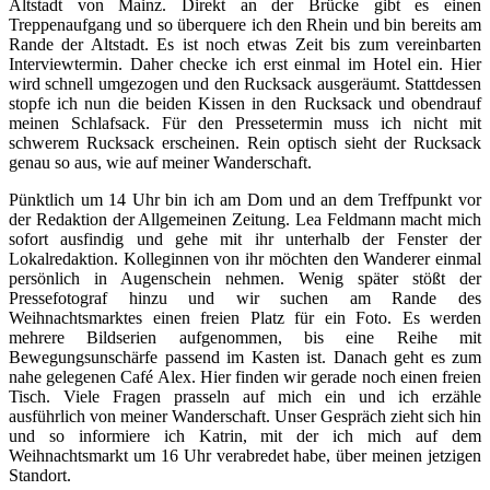
Altstadt von Mainz. Direkt an der Brücke gibt es einen
Treppenaufgang und so überquere ich den Rhein und bin bereits am
Rande der Altstadt. Es ist noch etwas Zeit bis zum vereinbarten
Interviewtermin. Daher checke ich erst einmal im Hotel ein. Hier
wird schnell umgezogen und den Rucksack ausgeräumt. Stattdessen
stopfe ich nun die beiden Kissen in den Rucksack und obendrauf
meinen Schlafsack. Für den Pressetermin muss ich nicht mit
schwerem Rucksack erscheinen. Rein optisch sieht der Rucksack
genau so aus, wie auf meiner Wanderschaft.
Pünktlich um 14 Uhr bin ich am Dom und an dem Treffpunkt vor
der Redaktion der Allgemeinen Zeitung. Lea Feldmann macht mich
sofort ausfindig und gehe mit ihr unterhalb der Fenster der
Lokalredaktion. Kolleginnen von ihr möchten den Wanderer einmal
persönlich in Augenschein nehmen. Wenig später stößt der
Pressefotograf hinzu und wir suchen am Rande des
Weihnachtsmarktes einen freien Platz für ein Foto. Es werden
mehrere Bildserien aufgenommen, bis eine Reihe mit
Bewegungsunschärfe passend im Kasten ist. Danach geht es zum
nahe gelegenen Café Alex. Hier finden wir gerade noch einen freien
Tisch. Viele Fragen prasseln auf mich ein und ich erzähle
ausführlich von meiner Wanderschaft. Unser Gespräch zieht sich hin
und so informiere ich Katrin, mit der ich mich auf dem
Weihnachtsmarkt um 16 Uhr verabredet habe, über meinen jetzigen
Standort.