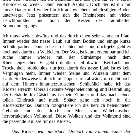
Kilometer so weiter. Dann endlich Asphalt. Doch der ist nur für
kurze Dauer und weiter bin ich auf weichem unbefestigten Boden
unterwegs. Jetzt präsentiert sich die Rheinebene mit vielen
Leuchtpunkten und noch den Resten des traumhaften
Sonnenuntergangs.
Ich muss weiter abwärts und das durch einen sehr schmalen Pfad.
Immer wieder das nasse Laub auf dem Boden und einige kurze
Schlitterpartien. Dann sehe ich Lichter unter mir, doch jetzt geht es
nochmals durch ein Wäldchen. Der Weg ist kaum erkennbar und ich
suche immer wieder mit der Stirnlampe nach dem
Rheinsteigzeichen. Es geht ordentlich steil abwärts. Bei Licht und
Trockenheit problemlos, nur jetzt durch das nasse Laub ist es kein
Vergnügen mehr. Immer wieder Steine und Wurzeln unter dem
Laub. Stellenweise laufe ich im Tippelschritt abwärts, um nicht noch
auf dem Hintern hinunterzurutschen. Schließlich habe ich das
Kloster erreicht. Überall dezente Wegebeleuchtung und Bestrahlung
der Gebäude. Im Gästehaus ist mein Zimmer und das macht einen
tollen Eindruck auf mich. Später gehe ich noch in die
Klosterschenke. Danach fotografiere ich die herrlich beleuchteten
Gebäude und den durch ein Meer von Wattebäuschen
hervorlukenden Vollmond. Diese Wolken und der Vollmond sind
die passende Kulisse für das Kloster.
Das Kloster war mehrfach Drehort von Filmen. Auch der