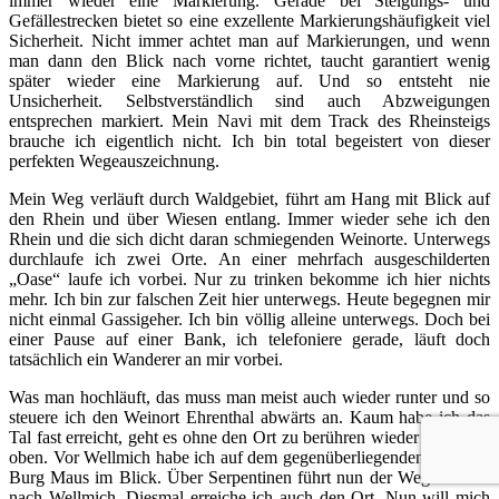
immer wieder eine Markierung. Gerade bei Steigungs- und
Gefällestrecken bietet so eine exzellente Markierungshäufigkeit viel
Sicherheit. Nicht immer achtet man auf Markierungen, und wenn
man dann den Blick nach vorne richtet, taucht garantiert wenig
später wieder eine Markierung auf. Und so entsteht nie
Unsicherheit. Selbstverständlich sind auch Abzweigungen
entsprechen markiert. Mein Navi mit dem Track des Rheinsteigs
brauche ich eigentlich nicht. Ich bin total begeistert von dieser
perfekten Wegeauszeichnung.
Mein Weg verläuft durch Waldgebiet, führt am Hang mit Blick auf
den Rhein und über Wiesen entlang. Immer wieder sehe ich den
Rhein und die sich dicht daran schmiegenden Weinorte. Unterwegs
durchlaufe ich zwei Orte. An einer mehrfach ausgeschilderten
„Oase“ laufe ich vorbei. Nur zu trinken bekomme ich hier nichts
mehr. Ich bin zur falschen Zeit hier unterwegs. Heute begegnen mir
nicht einmal Gassigeher. Ich bin völlig alleine unterwegs. Doch bei
einer Pause auf einer Bank, ich telefoniere gerade, läuft doch
tatsächlich ein Wanderer an mir vorbei.
Was man hochläuft, das muss man meist auch wieder runter und so
steuere ich den Weinort Ehrenthal abwärts an. Kaum habe ich das
Tal fast erreicht, geht es ohne den Ort zu berühren wieder steil nach
oben. Vor Wellmich habe ich auf dem gegenüberliegenden Berg die
Burg Maus im Blick. Über Serpentinen führt nun der Weg abwärts
nach Wellmich. Diesmal erreiche ich auch den Ort. Nun will mich