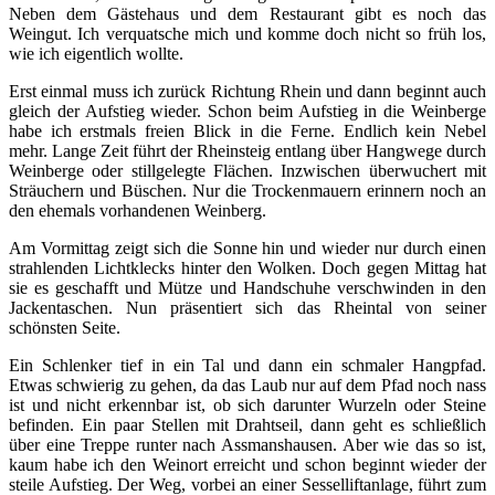
Neben dem Gästehaus und dem Restaurant gibt es noch das
Weingut. Ich verquatsche mich und komme doch nicht so früh los,
wie ich eigentlich wollte.
Erst einmal muss ich zurück Richtung Rhein und dann beginnt auch
gleich der Aufstieg wieder. Schon beim Aufstieg in die Weinberge
habe ich erstmals freien Blick in die Ferne. Endlich kein Nebel
mehr. Lange Zeit führt der Rheinsteig entlang über Hangwege durch
Weinberge oder stillgelegte Flächen. Inzwischen überwuchert mit
Sträuchern und Büschen. Nur die Trockenmauern erinnern noch an
den ehemals vorhandenen Weinberg.
Am Vormittag zeigt sich die Sonne hin und wieder nur durch einen
strahlenden Lichtklecks hinter den Wolken. Doch gegen Mittag hat
sie es geschafft und Mütze und Handschuhe verschwinden in den
Jackentaschen. Nun präsentiert sich das Rheintal von seiner
schönsten Seite.
Ein Schlenker tief in ein Tal und dann ein schmaler Hangpfad.
Etwas schwierig zu gehen, da das Laub nur auf dem Pfad noch nass
ist und nicht erkennbar ist, ob sich darunter Wurzeln oder Steine
befinden. Ein paar Stellen mit Drahtseil, dann geht es schließlich
über eine Treppe runter nach Assmanshausen. Aber wie das so ist,
kaum habe ich den Weinort erreicht und schon beginnt wieder der
steile Aufstieg. Der Weg, vorbei an einer Sesselliftanlage, führt zum