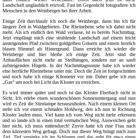
Landschaft unglaublich reizvoll. Fast im Gegenlicht fotografiere ich
Menschen in den Weinbergen bei ihrer Arbeit.
Einige Zeit durchlaufe ich noch die Weinberge, dann bin ich für
längere Zeit in Waldgebieten. Die Rheinebene sehe ich dabei nicht
mehr. Als ich endlich den Wald verlasse, ist es bereits Nachmittag.
Jetzt empfängt mich eine strahlende Landschaft auf einem leicht
ansteigenden Pfad zwischen goldgelben Gräsern und einem herrlich
blauen Himmel als Hintergrund. Dann erreiche ich wieder die
Weinberge und hier bleibe ich einige Zeit. Jetzt sind die
Anbauflächen nicht mehr an Steilhängen, sondern nur an sanft
aufsteigenden Hügeln. In der Nachmittagssonne habe ich wieder
eine herrliche Rheinebene unter mir. Doch die Zeit ist fortgeschritten
und noch habe ich einige Kilometer vor mir. Daher gebe ich nun
„Gas“ um noch bei Licht das Kloster zu erreichen.
Es wird immer später und noch ist das Kloster Eberbach nicht in
Sicht. Ich erlebe einen wunderschönen Sonnenuntergang und nun
wird es Zeit die Stirnlampe herauszuholen. Nach einem kleinen Ort
stehe ich vor einem schmalen Hohlweg, den ich nun in Richtung
Kloster laufen muss. Viel kann ich vom Weg nicht mehr erkennen
und so lande ich in einen total vermatschen Weg. Ausweichen geht
hier nicht, ich muss mittendurch! Zuvor hatte ich eine Frau nach
dem kürzesten Weg gefragt. Doch nur dieser Weg bringt mich zum
Ziel. Tief versinke ich im Schlamm und das geht für etwa einen