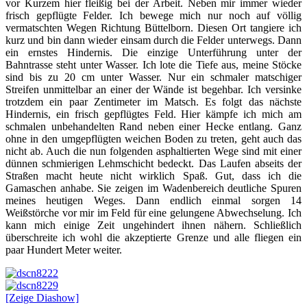
vor Kurzem hier fleißig bei der Arbeit. Neben mir immer wieder
frisch gepflügte Felder. Ich bewege mich nur noch auf völlig
vermatschten Wegen Richtung Büttelborn. Diesen Ort tangiere ich
kurz und bin dann wieder einsam durch die Felder unterwegs. Dann
ein ernstes Hindernis. Die einzige Unterführung unter der
Bahntrasse steht unter Wasser. Ich lote die Tiefe aus, meine Stöcke
sind bis zu 20 cm unter Wasser. Nur ein schmaler matschiger
Streifen unmittelbar an einer der Wände ist begehbar. Ich versinke
trotzdem ein paar Zentimeter im Matsch. Es folgt das nächste
Hindernis, ein frisch gepflügtes Feld. Hier kämpfe ich mich am
schmalen unbehandelten Rand neben einer Hecke entlang. Ganz
ohne in den umgepflügten weichen Boden zu treten, geht auch das
nicht ab. Auch die nun folgenden asphaltierten Wege sind mit einer
dünnen schmierigen Lehmschicht bedeckt. Das Laufen abseits der
Straßen macht heute nicht wirklich Spaß. Gut, dass ich die
Gamaschen anhabe. Sie zeigen im Wadenbereich deutliche Spuren
meines heutigen Weges. Dann endlich einmal sorgen 14
Weißstörche vor mir im Feld für eine gelungene Abwechselung. Ich
kann mich einige Zeit ungehindert ihnen nähern. Schließlich
überschreite ich wohl die akzeptierte Grenze und alle fliegen ein
paar Hundert Meter weiter.
[Zeige Diashow]