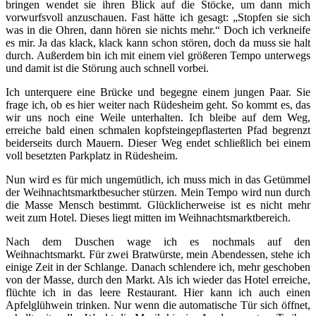
bringen wendet sie ihren Blick auf die Stöcke, um dann mich
vorwurfsvoll anzuschauen. Fast hätte ich gesagt: „Stopfen sie sich
was in die Ohren, dann hören sie nichts mehr.“ Doch ich verkneife
es mir. Ja das klack, klack kann schon stören, doch da muss sie halt
durch. Außerdem bin ich mit einem viel größeren Tempo unterwegs
und damit ist die Störung auch schnell vorbei.
Ich unterquere eine Brücke und begegne einem jungen Paar. Sie
frage ich, ob es hier weiter nach Rüdesheim geht. So kommt es, das
wir uns noch eine Weile unterhalten. Ich bleibe auf dem Weg,
erreiche bald einen schmalen kopfsteingepflasterten Pfad begrenzt
beiderseits durch Mauern. Dieser Weg endet schließlich bei einem
voll besetzten Parkplatz in Rüdesheim.
Nun wird es für mich ungemütlich, ich muss mich in das Getümmel
der Weihnachtsmarktbesucher stürzen. Mein Tempo wird nun durch
die Masse Mensch bestimmt. Glücklicherweise ist es nicht mehr
weit zum Hotel. Dieses liegt mitten im Weihnachtsmarktbereich.
Nach dem Duschen wage ich es nochmals auf den
Weihnachtsmarkt. Für zwei Bratwürste, mein Abendessen, stehe ich
einige Zeit in der Schlange. Danach schlendere ich, mehr geschoben
von der Masse, durch den Markt. Als ich wieder das Hotel erreiche,
flüchte ich in das leere Restaurant. Hier kann ich auch einen
Apfelglühwein trinken. Nur wenn die automatische Tür sich öffnet,