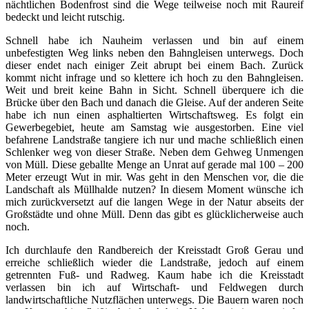
nächtlichen Bodenfrost sind die Wege teilweise noch mit Raureif
bedeckt und leicht rutschig.
Schnell habe ich Nauheim verlassen und bin auf einem
unbefestigten Weg links neben den Bahngleisen unterwegs. Doch
dieser endet nach einiger Zeit abrupt bei einem Bach. Zurück
kommt nicht infrage und so klettere ich hoch zu den Bahngleisen.
Weit und breit keine Bahn in Sicht. Schnell überquere ich die
Brücke über den Bach und danach die Gleise. Auf der anderen Seite
habe ich nun einen asphaltierten Wirtschaftsweg. Es folgt ein
Gewerbegebiet, heute am Samstag wie ausgestorben. Eine viel
befahrene Landstraße tangiere ich nur und mache schließlich einen
Schlenker weg von dieser Straße. Neben dem Gehweg Unmengen
von Müll. Diese geballte Menge an Unrat auf gerade mal 100 – 200
Meter erzeugt Wut in mir. Was geht in den Menschen vor, die die
Landschaft als Müllhalde nutzen? In diesem Moment wünsche ich
mich zurückversetzt auf die langen Wege in der Natur abseits der
Großstädte und ohne Müll. Denn das gibt es glücklicherweise auch
noch.
Ich durchlaufe den Randbereich der Kreisstadt Groß Gerau und
erreiche schließlich wieder die Landstraße, jedoch auf einem
getrennten Fuß- und Radweg. Kaum habe ich die Kreisstadt
verlassen bin ich auf Wirtschaft- und Feldwegen durch
landwirtschaftliche Nutzflächen unterwegs. Die Bauern waren noch