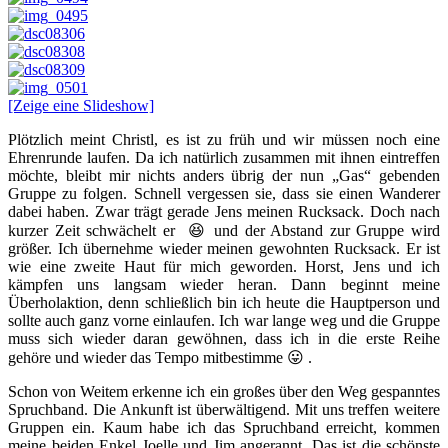
[Zeige eine Slideshow]
Plötzlich meint Christl, es ist zu früh und wir müssen noch eine
Ehrenrunde laufen. Da ich natürlich zusammen mit ihnen eintreffen
möchte, bleibt mir nichts anders übrig der nun „Gas“ gebenden
Gruppe zu folgen. Schnell vergessen sie, dass sie einen Wanderer
dabei haben. Zwar trägt gerade Jens meinen Rucksack. Doch nach
kurzer Zeit schwächelt er 😆 und der Abstand zur Gruppe wird
größer. Ich übernehme wieder meinen gewohnten Rucksack. Er ist
wie eine zweite Haut für mich geworden. Horst, Jens und ich
kämpfen uns langsam wieder heran. Dann beginnt meine
Überholaktion, denn schließlich bin ich heute die Hauptperson und
sollte auch ganz vorne einlaufen. Ich war lange weg und die Gruppe
muss sich wieder daran gewöhnen, dass ich in die erste Reihe
gehöre und wieder das Tempo mitbestimme 😛 .
Schon von Weitem erkenne ich ein großes über den Weg gespanntes
Spruchband. Die Ankunft ist überwältigend. Mit uns treffen weitere
Gruppen ein. Kaum habe ich das Spruchband erreicht, kommen
meine beiden Enkel Joelle und Jim angerannt. Das ist die schönste