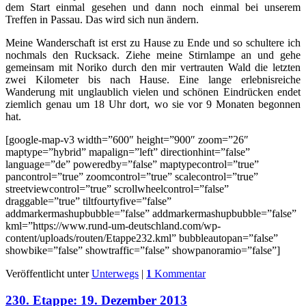
dem Start einmal gesehen und dann noch einmal bei unserem
Treffen in Passau. Das wird sich nun ändern.
Meine Wanderschaft ist erst zu Hause zu Ende und so schultere ich
nochmals den Rucksack. Ziehe meine Stirnlampe an und gehe
gemeinsam mit Noriko durch den mir vertrauten Wald die letzten
zwei Kilometer bis nach Hause. Eine lange erlebnisreiche
Wanderung mit unglaublich vielen und schönen Eindrücken endet
ziemlich genau um 18 Uhr dort, wo sie vor 9 Monaten begonnen
hat.
[google-map-v3 width=”600″ height=”900″ zoom=”26″
maptype=”hybrid” mapalign=”left” directionhint=”false”
language=”de” poweredby=”false” maptypecontrol=”true”
pancontrol=”true” zoomcontrol=”true” scalecontrol=”true”
streetviewcontrol=”true” scrollwheelcontrol=”false”
draggable=”true” tiltfourtyfive=”false”
addmarkermashupbubble=”false” addmarkermashupbubble=”false”
kml=”https://www.rund-um-deutschland.com/wp-
content/uploads/routen/Etappe232.kml” bubbleautopan=”false”
showbike=”false” showtraffic=”false” showpanoramio=”false”]
Veröffentlicht unter
Unterwegs
|
1
Kommentar
230. Etappe: 19. Dezember 2013