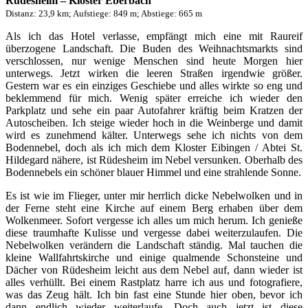
Rüdesheim – Kloster Eberbach
Distanz: 23,9 km; Aufstiege: 849 m; Abstiege: 665 m
Als ich das Hotel verlasse, empfängt mich eine mit Raureif
überzogene Landschaft. Die Buden des Weihnachtsmarkts sind
verschlossen, nur wenige Menschen sind heute Morgen hier
unterwegs. Jetzt wirken die leeren Straßen irgendwie größer.
Gestern war es ein einziges Geschiebe und alles wirkte so eng und
beklemmend für mich. Wenig später erreiche ich wieder den
Parkplatz und sehe ein paar Autofahrer kräftig beim Kratzen der
Autoscheiben. Ich steige wieder hoch in die Weinberge und damit
wird es zunehmend kälter. Unterwegs sehe ich nichts von dem
Bodennebel, doch als ich mich dem Kloster Eibingen / Abtei St.
Hildegard nähere, ist Rüdesheim im Nebel versunken. Oberhalb des
Bodennebels ein schöner blauer Himmel und eine strahlende Sonne.
Es ist wie im Flieger, unter mir herrlich dicke Nebelwolken und in
der Ferne steht eine Kirche auf einem Berg erhaben über dem
Wolkenmeer. Sofort vergesse ich alles um mich herum. Ich genieße
diese traumhafte Kulisse und vergesse dabei weiterzulaufen. Die
Nebelwolken verändern die Landschaft ständig. Mal tauchen die
kleine Wallfahrtskirche und einige qualmende Schonsteine und
Dächer von Rüdesheim leicht aus dem Nebel auf, dann wieder ist
alles verhüllt. Bei einem Rastplatz harre ich aus und fotografiere,
was das Zeug hält. Ich bin fast eine Stunde hier oben, bevor ich
dann endlich wieder weiterlaufe. Doch auch jetzt ist diese