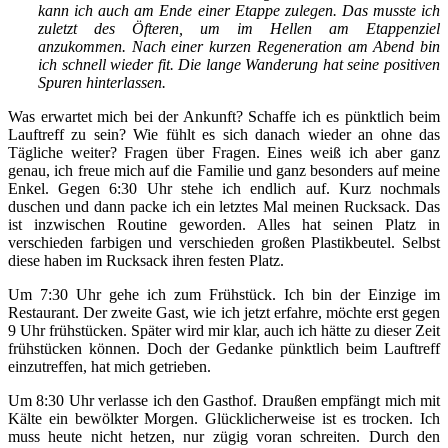
kann ich auch am Ende einer Etappe zulegen. Das musste ich
zuletzt des Öfteren, um im Hellen am Etappenziel
anzukommen. Nach einer kurzen Regeneration am Abend bin
ich schnell wieder fit. Die lange Wanderung hat seine positiven
Spuren hinterlassen.
Was erwartet mich bei der Ankunft? Schaffe ich es pünktlich beim
Lauftreff zu sein? Wie fühlt es sich danach wieder an ohne das
Tägliche weiter? Fragen über Fragen. Eines weiß ich aber ganz
genau, ich freue mich auf die Familie und ganz besonders auf meine
Enkel. Gegen 6:30 Uhr stehe ich endlich auf. Kurz nochmals
duschen und dann packe ich ein letztes Mal meinen Rucksack. Das
ist inzwischen Routine geworden. Alles hat seinen Platz in
verschieden farbigen und verschieden großen Plastikbeutel. Selbst
diese haben im Rucksack ihren festen Platz.
Um 7:30 Uhr gehe ich zum Frühstück. Ich bin der Einzige im
Restaurant. Der zweite Gast, wie ich jetzt erfahre, möchte erst gegen
9 Uhr frühstücken. Später wird mir klar, auch ich hätte zu dieser Zeit
frühstücken können. Doch der Gedanke pünktlich beim Lauftreff
einzutreffen, hat mich getrieben.
Um 8:30 Uhr verlasse ich den Gasthof. Draußen empfängt mich mit
Kälte ein bewölkter Morgen. Glücklicherweise ist es trocken. Ich
muss heute nicht hetzen, nur zügig voran schreiten. Durch den