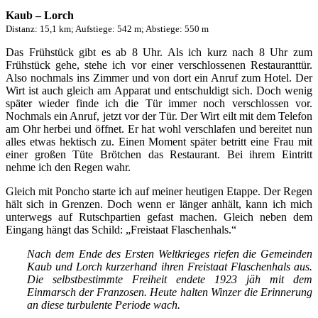
Kaub – Lorch
Distanz: 15,1 km; Aufstiege: 542 m; Abstiege: 550 m
Das Frühstück gibt es ab 8 Uhr. Als ich kurz nach 8 Uhr zum
Frühstück gehe, stehe ich vor einer verschlossenen Restauranttür.
Also nochmals ins Zimmer und von dort ein Anruf zum Hotel. Der
Wirt ist auch gleich am Apparat und entschuldigt sich. Doch wenig
später wieder finde ich die Tür immer noch verschlossen vor.
Nochmals ein Anruf, jetzt vor der Tür. Der Wirt eilt mit dem Telefon
am Ohr herbei und öffnet. Er hat wohl verschlafen und bereitet nun
alles etwas hektisch zu. Einen Moment später betritt eine Frau mit
einer großen Tüte Brötchen das Restaurant. Bei ihrem Eintritt
nehme ich den Regen wahr.
Gleich mit Poncho starte ich auf meiner heutigen Etappe. Der Regen
hält sich in Grenzen. Doch wenn er länger anhält, kann ich mich
unterwegs auf Rutschpartien gefast machen. Gleich neben dem
Eingang hängt das Schild: „Freistaat Flaschenhals.“
Nach dem Ende des Ersten Weltkrieges riefen die Gemeinden
Kaub und Lorch kurzerhand ihren Freistaat Flaschenhals aus.
Die selbstbestimmte Freiheit endete 1923 jäh mit dem
Einmarsch der Franzosen. Heute halten Winzer die Erinnerung
an diese turbulente Periode wach.