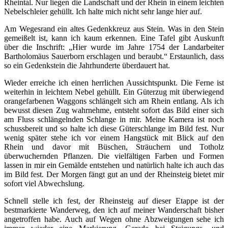
Rheintal. Nur liegen die Landschaft und der Rhein in einem leichten
Nebelschleier gehüllt. Ich halte mich nicht sehr lange hier auf.
Am Wegesrand ein altes Gedenkkreuz aus Stein. Was in den Stein
gemeißelt ist, kann ich kaum erkennen. Eine Tafel gibt Auskunft
über die Inschrift: „Hier wurde im Jahre 1754 der Landarbeiter
Bartholomäus Sauerborn erschlagen und beraubt.“ Erstaunlich, dass
so ein Gedenkstein die Jahrhunderte überdauert hat.
Wieder erreiche ich einen herrlichen Aussichtspunkt. Die Ferne ist
weiterhin in leichtem Nebel gehüllt. Ein Güterzug mit überwiegend
orangefarbenen Waggons schlängelt sich am Rhein entlang. Als ich
bewusst diesen Zug wahrnehme, entsteht sofort das Bild einer sich
am Fluss schlängelnden Schlange in mir. Meine Kamera ist noch
schussbereit und so halte ich diese Güterschlange im Bild fest. Nur
wenig später stehe ich vor einem Hangstück mit Blick auf den
Rhein und davor mit Büschen, Sträuchern und Totholz
überwuchernden Pflanzen. Die vielfältigen Farben und Formen
lassen in mir ein Gemälde entstehen und natürlich halte ich auch das
im Bild fest. Der Morgen fängt gut an und der Rheinsteig bietet mir
sofort viel Abwechslung.
Schnell stelle ich fest, der Rheinsteig auf dieser Etappe ist der
bestmarkierte Wanderweg, den ich auf meiner Wanderschaft bisher
angetroffen habe. Auch auf Wegen ohne Abzweigungen sehe ich