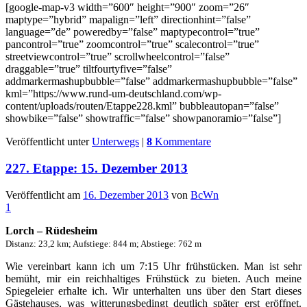
[google-map-v3 width=”600″ height=”900″ zoom=”26″
maptype=”hybrid” mapalign=”left” directionhint=”false”
language=”de” poweredby=”false” maptypecontrol=”true”
pancontrol=”true” zoomcontrol=”true” scalecontrol=”true”
streetviewcontrol=”true” scrollwheelcontrol=”false”
draggable=”true” tiltfourtyfive=”false”
addmarkermashupbubble=”false” addmarkermashupbubble=”false”
kml=”https://www.rund-um-deutschland.com/wp-
content/uploads/routen/Etappe228.kml” bubbleautopan=”false”
showbike=”false” showtraffic=”false” showpanoramio=”false”]
Veröffentlicht unter
Unterwegs
|
8
Kommentare
227. Etappe: 15. Dezember 2013
Veröffentlicht am
16. Dezember 2013
von
BcWn
1
Lorch – Rüdesheim
Distanz: 23,2 km; Aufstiege: 844 m; Abstiege: 762 m
Wie vereinbart kann ich um 7:15 Uhr frühstücken. Man ist sehr
bemüht, mir ein reichhaltiges Frühstück zu bieten. Auch meine
Spiegeleier erhalte ich. Wir unterhalten uns über den Start dieses
Gästehauses, was witterungsbedingt deutlich später erst eröffnet.