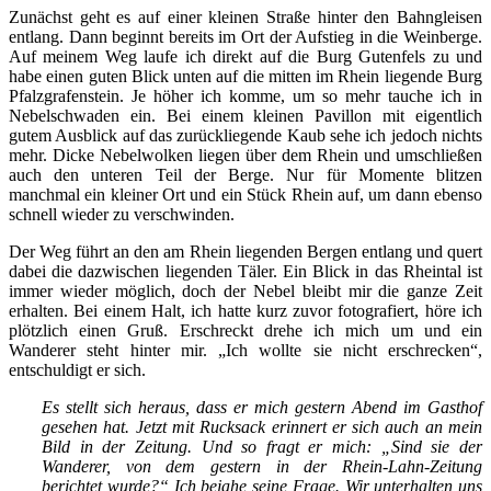
Zunächst geht es auf einer kleinen Straße hinter den Bahngleisen
entlang. Dann beginnt bereits im Ort der Aufstieg in die Weinberge.
Auf meinem Weg laufe ich direkt auf die Burg Gutenfels zu und
habe einen guten Blick unten auf die mitten im Rhein liegende Burg
Pfalzgrafenstein. Je höher ich komme, um so mehr tauche ich in
Nebelschwaden ein. Bei einem kleinen Pavillon mit eigentlich
gutem Ausblick auf das zurückliegende Kaub sehe ich jedoch nichts
mehr. Dicke Nebelwolken liegen über dem Rhein und umschließen
auch den unteren Teil der Berge. Nur für Momente blitzen
manchmal ein kleiner Ort und ein Stück Rhein auf, um dann ebenso
schnell wieder zu verschwinden.
Der Weg führt an den am Rhein liegenden Bergen entlang und quert
dabei die dazwischen liegenden Täler. Ein Blick in das Rheintal ist
immer wieder möglich, doch der Nebel bleibt mir die ganze Zeit
erhalten. Bei einem Halt, ich hatte kurz zuvor fotografiert, höre ich
plötzlich einen Gruß. Erschreckt drehe ich mich um und ein
Wanderer steht hinter mir. „Ich wollte sie nicht erschrecken“,
entschuldigt er sich.
Es stellt sich heraus, dass er mich gestern Abend im Gasthof
gesehen hat. Jetzt mit Rucksack erinnert er sich auch an mein
Bild in der Zeitung. Und so fragt er mich: „Sind sie der
Wanderer, von dem gestern in der Rhein-Lahn-Zeitung
berichtet wurde?“ Ich bejahe seine Frage. Wir unterhalten uns