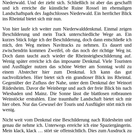
Niederwald. Und der zieht sich. Schließlich ist aber das geschafft
und ich erreiche die künstliche Ruine Rossel im ehemaligen
Landschaftspark des Jagdschlosses Niederwald. Ein herrlicher Blick
ins Rheintal bietet sich mir nun.
Von hier laufe ich weiter zum Niederwalddenkmal. Einmal zeigen
Beschilderung und mein Track unterschiedliche Wege an. Ein
kurzes Stück folge ich der Beschilderung, doch dann entschließe ich
mich, den Weg meines Navitracks zu nehmen. Es dauert und
zwischendrin kommen Zweifel, ob das noch der richtige Weg ist.
Doch dann taucht auch wieder die Rheinsteigbeschilderung auf.
Wenig später erreiche ich das imposante Denkmal. Viele Touristen
und Ausflügler nutzen das schöne Wetter am Sonntag wohl zu
einem Abstecher hier zum Denkmal. Ich kann das gut
nachvollziehen. Hier bietet sich ein grandioser Blick ins Rheintal.
Gegenüber der Zufluss der Nahe, unter dem Denkmal der Weinort
Rüdesheim. Davor die Weinberge und auch der freie Blick bis nach
Wiesbaden und Mainz. Die Sonne lässt die blattlosen rotbraunen
Weinstöcke erstrahlen. Eine traumhafte Landschaft bietet sich mir
hier oben. Nur das Gewusel der Touris und Ausflügler stört mich ein
wenig.
Nicht weit vom Denkmal eine Beschilderung nach Rüdesheim und
genau die nehme ich. Unterwegs erreiche ich eine Spaziergängerin.
Mein klack, klack … stört sie offensichtlich. Dies zum Ausdruck zu