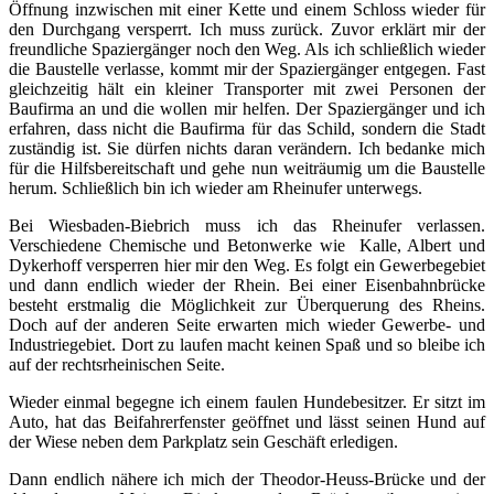
Öffnung inzwischen mit einer Kette und einem Schloss wieder für
den Durchgang versperrt. Ich muss zurück. Zuvor erklärt mir der
freundliche Spaziergänger noch den Weg. Als ich schließlich wieder
die Baustelle verlasse, kommt mir der Spaziergänger entgegen. Fast
gleichzeitig hält ein kleiner Transporter mit zwei Personen der
Baufirma an und die wollen mir helfen. Der Spaziergänger und ich
erfahren, dass nicht die Baufirma für das Schild, sondern die Stadt
zuständig ist. Sie dürfen nichts daran verändern. Ich bedanke mich
für die Hilfsbereitschaft und gehe nun weiträumig um die Baustelle
herum. Schließlich bin ich wieder am Rheinufer unterwegs.
Bei Wiesbaden-Biebrich muss ich das Rheinufer verlassen.
Verschiedene Chemische und Betonwerke wie Kalle, Albert und
Dykerhoff versperren hier mir den Weg. Es folgt ein Gewerbegebiet
und dann endlich wieder der Rhein. Bei einer Eisenbahnbrücke
besteht erstmalig die Möglichkeit zur Überquerung des Rheins.
Doch auf der anderen Seite erwarten mich wieder Gewerbe- und
Industriegebiet. Dort zu laufen macht keinen Spaß und so bleibe ich
auf der rechtsrheinischen Seite.
Wieder einmal begegne ich einem faulen Hundebesitzer. Er sitzt im
Auto, hat das Beifahrerfenster geöffnet und lässt seinen Hund auf
der Wiese neben dem Parkplatz sein Geschäft erledigen.
Dann endlich nähere ich mich der Theodor-Heuss-Brücke und der