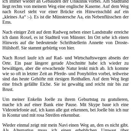
ich immer wieder an Gebäuden der Uniklinik vorbei. Am Stadtrand
liegt rechts von meinem Weg eine englische Kaserne. Auf dem Weg
nach Roxel steht vor einer Brücke ein Hinweisschild auf ein
„kleines Aa“ :-). Es ist die Münstersche Aa, ein Nebenflüsschen der
Ems.
Nach einiger Zeit auf dem Radweg neben einer Landstraße erreiche
ich dann Roxel, es ist Stadtteil von Münster. Im Ort sehe ich einen
Hinweis auf die bedeutende Schriftstellerin Annette von Droste-
Hülshoff. Sie stammt gebürtig von hier.
Nach Roxel laufe ich auf Rad- und Wirtschaftswegen abseits der
Orte. Ein paar längere gerade Abschnitte habe ich wieder zu
bewältigen, aber die erwachende Natur lenkt mich ab. Ich komme
wie so oft in letzter Zeit an Pferde- und Ponyhöfen vorbei, teilweise
sind das heute Gehöfte mit riesigen Reithallen. Auf dem Weg liegt
eine frisch gefällte Eiche. Sie ist gewaltig und reicht mir bis zur
Brust.
Um meiner Enkelin Joelle zu ihrem Geburtstag zu gratulieren,
mache ich auf einer Bank eine Pause. Mit Skype baue ich eine
Videotelefonie auf, ich kann alle gut erkennen, bei Joelle bin ich nur
in Kontur und mit rosa Streifen erkennbar.
Wieder einmal zeigt mir mein Navi einen Weg an, den es nicht gibt.
Als Alternative muss ich einen erheblichen Umweg über