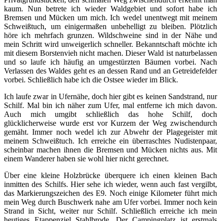
kaum. Nun betrete ich wieder Waldgebiet und sofort habe ich
Bremsen und Mücken um mich. Ich wedel unentwegt mit meinem
Schweißtuch, um einigermaßen unbehelligt zu bleiben. Plötzlich
höre ich mehrfach grunzen. Wildschweine sind in der Nähe und
mein Schritt wird unweigerlich schneller. Bekanntschaft möchte ich
mit diesem Borstenvieh nicht machen. Dieser Wald ist naturbelassen
und so laufe ich häufig an umgestürzten Bäumen vorbei. Nach
Verlassen des Waldes geht es an dessen Rand und an Getreidefelder
vorbei. Schließlich habe ich die Ostsee wieder im Blick.
Ich laufe zwar in Ufernähe, doch hier gibt es keinen Sandstrand, nur
Schilf. Mal bin ich näher zum Ufer, mal entferne ich mich davon.
Auch mich umgibt schließlich das hohe Schilf, doch
glücklicherweise wurde erst vor Kurzem der Weg zwischendurch
gemäht. Immer noch wedel ich zur Abwehr der Plagegeister mit
meinem Schweißtuch. Ich erreiche ein überraschtes Nudistenpaar,
scheinbar machen ihnen die Bremsen und Mücken nichts aus. Mit
einem Wanderer haben sie wohl hier nicht gerechnet.
Über eine kleine Holzbrücke überquere ich einen kleinen Bach
inmitten des Schilfs. Hier sehe ich wieder, wenn auch fast vergilbt,
das Markierungszeichen des E9. Noch einige Kilometer führt mich
mein Weg durch Buschwerk nahe am Ufer vorbei. Immer noch kein
Strand in Sicht, weiter nur Schilf. Schließlich erreiche ich mein
heutiges Etappenziel Stahlbrode. Der Campingplatz ist erstmals