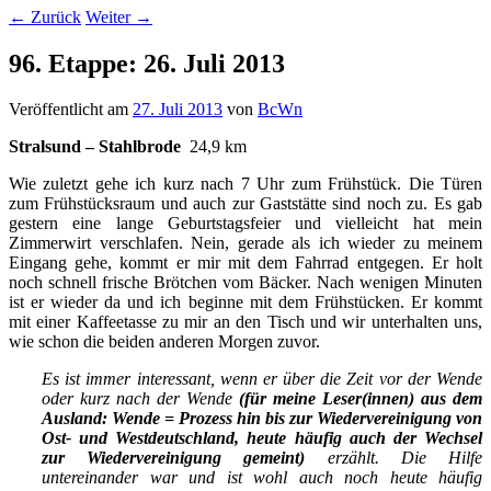
←
Zurück
Weiter
→
96. Etappe: 26. Juli 2013
Veröffentlicht am
27. Juli 2013
von
BcWn
Stralsund – Stahlbrode
24,9 km
Wie zuletzt gehe ich kurz nach 7 Uhr zum Frühstück. Die Türen
zum Frühstücksraum und auch zur Gaststätte sind noch zu. Es gab
gestern eine lange Geburtstagsfeier und vielleicht hat mein
Zimmerwirt verschlafen. Nein, gerade als ich wieder zu meinem
Eingang gehe, kommt er mir mit dem Fahrrad entgegen. Er holt
noch schnell frische Brötchen vom Bäcker. Nach wenigen Minuten
ist er wieder da und ich beginne mit dem Frühstücken. Er kommt
mit einer Kaffeetasse zu mir an den Tisch und wir unterhalten uns,
wie schon die beiden anderen Morgen zuvor.
Es ist immer interessant, wenn er über die Zeit vor der Wende
oder kurz nach der Wende
(für meine Leser(innen) aus dem
Ausland: Wende = Prozess hin bis zur Wiedervereinigung von
Ost- und Westdeutschland, heute häufig auch der Wechsel
zur Wiedervereinigung gemeint)
erzählt. Die Hilfe
untereinander war und ist wohl auch noch heute häufig