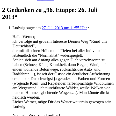
2 Gedanken zu „
96. Etappe: 26. Juli
2013
“
Ludwig
sagte am
27. Juli 2013 um 11:55 Uhr
:
Hallo Werner,
ich verfolge mit großem Interesse Deinen Weg “Rund-um-
Deutschland”,
der mit all seinen Höhen und Tiefen bei aller Individualität
letztendlich die “Normalität” widerspiegelt.
Schien sich am Anfang alles gegen Dich verschworen zu
haben (Schnee, Kälte, Krankheit, dann Regen, Wind, nicht
enden wollende Betonwege, rücksichtslose Auto- und
Radfahrer,…), ist seit der Ostsee ein deutlicher Aufschwung
erkennbar. Du schwelgst ja geradezu in Farben und Formen
(wogende Korn- und Rapsfelder, farbenprächtige Wildblumen
am Wegesrand, lichtdurchflutete Wälder, weiße Wolken vor
blauem Himmel, gischtende Wogen,…). Man könnte direkt
neidisch werden.
Lieber Werner, möge Dir das Wetter weiterhin gewogen sein.
Ludwig
Noch ein Wort zum Lauftreff: