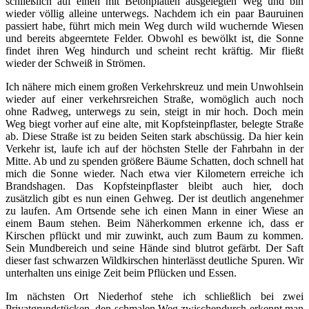
schließlich auf einen mit Betonplatten ausgelegten Weg und bin
wieder völlig alleine unterwegs. Nachdem ich ein paar Bauruinen
passiert habe, führt mich mein Weg durch wild wuchernde Wiesen
und bereits abgeerntete Felder. Obwohl es bewölkt ist, die Sonne
findet ihren Weg hindurch und scheint recht kräftig. Mir fließt
wieder der Schweiß in Strömen.
Ich nähere mich einem großen Verkehrskreuz und mein Unwohlsein
wieder auf einer verkehrsreichen Straße, womöglich auch noch
ohne Radweg, unterwegs zu sein, steigt in mir hoch. Doch mein
Weg biegt vorher auf eine alte, mit Kopfsteinpflaster, belegte Straße
ab. Diese Straße ist zu beiden Seiten stark abschüssig. Da hier kein
Verkehr ist, laufe ich auf der höchsten Stelle der Fahrbahn in der
Mitte. Ab und zu spenden größere Bäume Schatten, doch schnell hat
mich die Sonne wieder. Nach etwa vier Kilometern erreiche ich
Brandshagen. Das Kopfsteinpflaster bleibt auch hier, doch
zusätzlich gibt es nun einen Gehweg. Der ist deutlich angenehmer
zu laufen. Am Ortsende sehe ich einen Mann in einer Wiese an
einem Baum stehen. Beim Näherkommen erkenne ich, dass er
Kirschen pflückt und mir zuwinkt, auch zum Baum zu kommen.
Sein Mundbereich und seine Hände sind blutrot gefärbt. Der Saft
dieser fast schwarzen Wildkirschen hinterlässt deutliche Spuren. Wir
unterhalten uns einige Zeit beim Pflücken und Essen.
Im nächsten Ort Niederhof stehe ich schließlich bei zwei
Privatgrundstücken, den schmalen Weg zwischendurch erkennt man