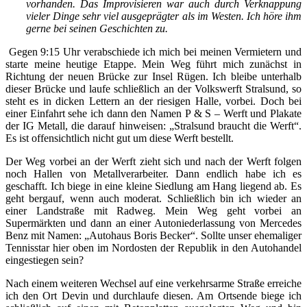
vorhanden. Das Improvisieren war auch durch Verknappung
vieler Dinge sehr viel ausgeprägter als im Westen. Ich höre ihm
gerne bei seinen Geschichten zu.
Gegen 9:15 Uhr verabschiede ich mich bei meinen Vermietern und
starte meine heutige Etappe. Mein Weg führt mich zunächst in
Richtung der neuen Brücke zur Insel Rügen. Ich bleibe unterhalb
dieser Brücke und laufe schließlich an der Volkswerft Stralsund, so
steht es in dicken Lettern an der riesigen Halle, vorbei. Doch bei
einer Einfahrt sehe ich dann den Namen P & S – Werft und Plakate
der IG Metall, die darauf hinweisen: „Stralsund braucht die Werft“.
Es ist offensichtlich nicht gut um diese Werft bestellt.
Der Weg vorbei an der Werft zieht sich und nach der Werft folgen
noch Hallen von Metallverarbeiter. Dann endlich habe ich es
geschafft. Ich biege in eine kleine Siedlung am Hang liegend ab. Es
geht bergauf, wenn auch moderat. Schließlich bin ich wieder an
einer Landstraße mit Radweg. Mein Weg geht vorbei an
Supermärkten und dann an einer Autoniederlassung von Mercedes
Benz mit Namen: „Autohaus Boris Becker“. Sollte unser ehemaliger
Tennisstar hier oben im Nordosten der Republik in den Autohandel
eingestiegen sein?
Nach einem weiteren Wechsel auf eine verkehrsarme Straße erreiche
ich den Ort Devin und durchlaufe diesen. Am Ortsende biege ich