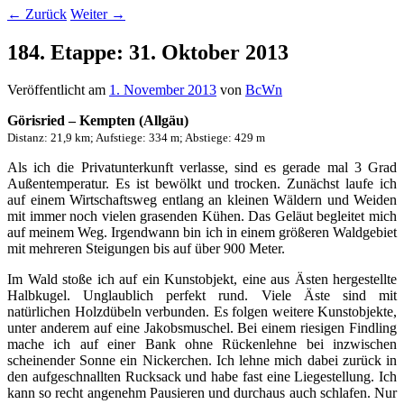
←
Zurück
Weiter
→
184. Etappe: 31. Oktober 2013
Veröffentlicht am
1. November 2013
von
BcWn
Görisried – Kempten (Allgäu)
Distanz: 21,9 km; Aufstiege: 334 m; Abstiege: 429 m
Als ich die Privatunterkunft verlasse, sind es gerade mal 3 Grad
Außentemperatur. Es ist bewölkt und trocken. Zunächst laufe ich
auf einem Wirtschaftsweg entlang an kleinen Wäldern und Weiden
mit immer noch vielen grasenden Kühen. Das Geläut begleitet mich
auf meinem Weg. Irgendwann bin ich in einem größeren Waldgebiet
mit mehreren Steigungen bis auf über 900 Meter.
Im Wald stoße ich auf ein Kunstobjekt, eine aus Ästen hergestellte
Halbkugel. Unglaublich perfekt rund. Viele Äste sind mit
natürlichen Holzdübeln verbunden. Es folgen weitere Kunstobjekte,
unter anderem auf eine Jakobsmuschel. Bei einem riesigen Findling
mache ich auf einer Bank ohne Rückenlehne bei inzwischen
scheinender Sonne ein Nickerchen. Ich lehne mich dabei zurück in
den aufgeschnallten Rucksack und habe fast eine Liegestellung. Ich
kann so recht angenehm Pausieren und durchaus auch schlafen. Nur