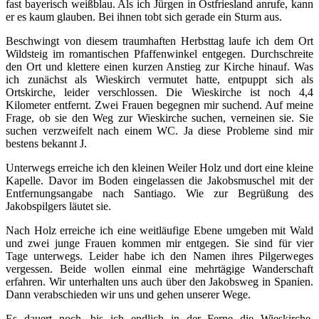
fast bayerisch weißblau. Als ich Jürgen in Ostfriesland anrufe, kann
er es kaum glauben. Bei ihnen tobt sich gerade ein Sturm aus.
Beschwingt von diesem traumhaften Herbsttag laufe ich dem Ort
Wildsteig im romantischen Pfaffenwinkel entgegen. Durchschreite
den Ort und klettere einen kurzen Anstieg zur Kirche hinauf. Was
ich zunächst als Wieskirch vermutet hatte, entpuppt sich als
Ortskirche, leider verschlossen. Die Wieskirche ist noch 4,4
Kilometer entfernt. Zwei Frauen begegnen mir suchend. Auf meine
Frage, ob sie den Weg zur Wieskirche suchen, verneinen sie. Sie
suchen verzweifelt nach einem WC. Ja diese Probleme sind mir
bestens bekannt J.
Unterwegs erreiche ich den kleinen Weiler Holz und dort eine kleine
Kapelle. Davor im Boden eingelassen die Jakobsmuschel mit der
Entfernungsangabe nach Santiago. Wie zur Begrüßung des
Jakobspilgers läutet sie.
Nach Holz erreiche ich eine weitläufige Ebene umgeben mit Wald
und zwei junge Frauen kommen mir entgegen. Sie sind für vier
Tage unterwegs. Leider habe ich den Namen ihres Pilgerweges
vergessen. Beide wollen einmal eine mehrtägige Wanderschaft
erfahren. Wir unterhalten uns auch über den Jakobsweg in Spanien.
Dann verabschieden wir uns und gehen unserer Wege.
Es dauert noch, bis ich endlich in der Ferne die Wieskirche,