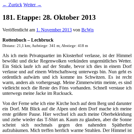
←
Zurück
Weiter
→
181. Etappe: 28. Oktober 2013
Veröffentlicht am
1. November 2013
von
BcWn
Rottenbuch – Lechbruck
Distanz: 21,1 km; Aufstiege: 341 m; Abstiege: 418 m
Als ich mein Privatquartier im Klosterhof verlasse, ist der Himmel
bewölkt und dicke Regenwolken verkünden ungemütliches Wetter.
Ein Stück laufe ich auf der Straße, bevor ich dies in einem Dorf
verlasse und auf einem Wirtschaftsweg unterwegs bin. Nun geht es
ordentlich aufwärts und ich komme ins Schwitzen. Es ist recht
warm, anders als vorhergesagt. Meine Zimmerwirtin meinte, es sind
vielleicht noch die Reste des Föns vorhanden. Schnell verstaue ich
unterwegs meine Jacke im Rucksack.
Von der Ferne sehe ich eine Kirche hoch auf dem Berg und darunter
ein Dorf. Mit Blick auf die Alpen und dem Dorf mache ich meine
erste größere Pause. Hier wechsel ich auch meine Oberbekleidung
und ziehe wieder das T-Shirt an. Kaum zu glauben, aber die Sonne
scheint sich nochmals gegen den nahenden Spätherbst
aufzubäumen. Mich treffen herrlich warme Strahlen. Der Himmel ist