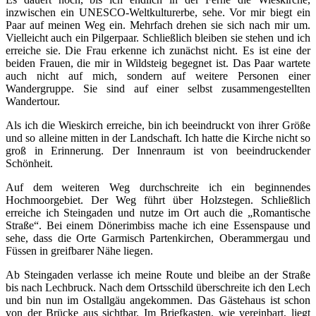
inzwischen ein UNESCO-Weltkulturerbe, sehe. Vor mir biegt ein
Paar auf meinen Weg ein. Mehrfach drehen sie sich nach mir um.
Vielleicht auch ein Pilgerpaar. Schließlich bleiben sie stehen und ich
erreiche sie. Die Frau erkenne ich zunächst nicht. Es ist eine der
beiden Frauen, die mir in Wildsteig begegnet ist. Das Paar wartete
auch nicht auf mich, sondern auf weitere Personen einer
Wandergruppe. Sie sind auf einer selbst zusammengestellten
Wandertour.
Als ich die Wieskirch erreiche, bin ich beeindruckt von ihrer Größe
und so alleine mitten in der Landschaft. Ich hatte die Kirche nicht so
groß in Erinnerung. Der Innenraum ist von beeindruckender
Schönheit.
Auf dem weiteren Weg durchschreite ich ein beginnendes
Hochmoorgebiet. Der Weg führt über Holzstegen. Schließlich
erreiche ich Steingaden und nutze im Ort auch die „Romantische
Straße“. Bei einem Dönerimbiss mache ich eine Essenspause und
sehe, dass die Orte Garmisch Partenkirchen, Oberammergau und
Füssen in greifbarer Nähe liegen.
Ab Steingaden verlasse ich meine Route und bleibe an der Straße
bis nach Lechbruck. Nach dem Ortsschild überschreite ich den Lech
und bin nun im Ostallgäu angekommen. Das Gästehaus ist schon
von der Brücke aus sichtbar. Im Briefkasten, wie vereinbart, liegt