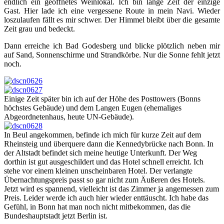
endlich ein geöffnetes Weinlokal. Ich bin lange Zeit der einzige
Gast. Hier lade ich eine vergessene Route in mein Navi. Wieder
loszulaufen fällt es mir schwer. Der Himmel bleibt über die gesamte
Zeit grau und bedeckt.
Dann erreiche ich Bad Godesberg und blicke plötzlich neben mir
auf Sand, Sonnenschirme und Strandkörbe. Nur die Sonne fehlt jetzt
noch.
Einige Zeit später bin ich auf der Höhe des Posttowers (Bonns
höchstes Gebäude) und dem Langen Eugen (ehemaliges
Abgeordnetenhaus, heute UN-Gebäude).
In Beul angekommen, befinde ich mich für kurze Zeit auf dem
Rheinsteig und überquere dann die Kennedybrücke nach Bonn. In
der Altstadt befindet sich meine heutige Unterkunft. Der Weg
dorthin ist gut ausgeschildert und das Hotel schnell erreicht. Ich
stehe vor einem kleinen unscheinbaren Hotel. Der verlangte
Übernachtungspreis passt so gar nicht zum Äußeren des Hotels.
Jetzt wird es spannend, vielleicht ist das Zimmer ja angemessen zum
Preis. Leider werde ich auch hier wieder enttäuscht. Ich habe das
Gefühl, in Bonn hat man noch nicht mitbekommen, das die
Bundeshauptstadt jetzt Berlin ist.