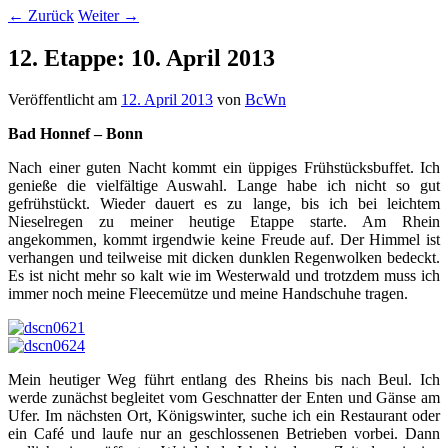
←
Zurück
Weiter
→
12. Etappe: 10. April 2013
Veröffentlicht am
12. April 2013
von
BcWn
Bad Honnef – Bonn
Nach einer guten Nacht kommt ein üppiges Frühstücksbuffet. Ich
genieße die vielfältige Auswahl. Lange habe ich nicht so gut
gefrühstückt. Wieder dauert es zu lange, bis ich bei leichtem
Nieselregen zu meiner heutige Etappe starte. Am Rhein
angekommen, kommt irgendwie keine Freude auf. Der Himmel ist
verhangen und teilweise mit dicken dunklen Regenwolken bedeckt.
Es ist nicht mehr so kalt wie im Westerwald und trotzdem muss ich
immer noch meine Fleecemütze und meine Handschuhe tragen.
Mein heutiger Weg führt entlang des Rheins bis nach Beul. Ich
werde zunächst begleitet vom Geschnatter der Enten und Gänse am
Ufer. Im nächsten Ort, Königswinter, suche ich ein Restaurant oder
ein Café und laufe nur an geschlossenen Betrieben vorbei. Dann