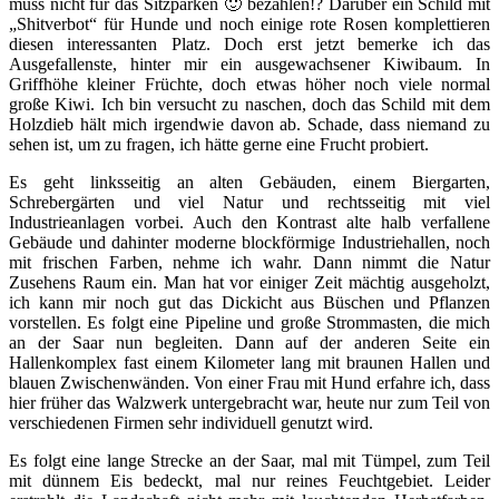
muss nicht für das Sitzparken 🙂 bezahlen!? Darüber ein Schild mit
„Shitverbot“ für Hunde und noch einige rote Rosen komplettieren
diesen interessanten Platz. Doch erst jetzt bemerke ich das
Ausgefallenste, hinter mir ein ausgewachsener Kiwibaum. In
Griffhöhe kleiner Früchte, doch etwas höher noch viele normal
große Kiwi. Ich bin versucht zu naschen, doch das Schild mit dem
Holzdieb hält mich irgendwie davon ab. Schade, dass niemand zu
sehen ist, um zu fragen, ich hätte gerne eine Frucht probiert.
Es geht linksseitig an alten Gebäuden, einem Biergarten,
Schrebergärten und viel Natur und rechtsseitig mit viel
Industrieanlagen vorbei. Auch den Kontrast alte halb verfallene
Gebäude und dahinter moderne blockförmige Industriehallen, noch
mit frischen Farben, nehme ich wahr. Dann nimmt die Natur
Zusehens Raum ein. Man hat vor einiger Zeit mächtig ausgeholzt,
ich kann mir noch gut das Dickicht aus Büschen und Pflanzen
vorstellen. Es folgt eine Pipeline und große Strommasten, die mich
an der Saar nun begleiten. Dann auf der anderen Seite ein
Hallenkomplex fast einem Kilometer lang mit braunen Hallen und
blauen Zwischenwänden. Von einer Frau mit Hund erfahre ich, dass
hier früher das Walzwerk untergebracht war, heute nur zum Teil von
verschiedenen Firmen sehr individuell genutzt wird.
Es folgt eine lange Strecke an der Saar, mal mit Tümpel, zum Teil
mit dünnem Eis bedeckt, mal nur reines Feuchtgebiet. Leider