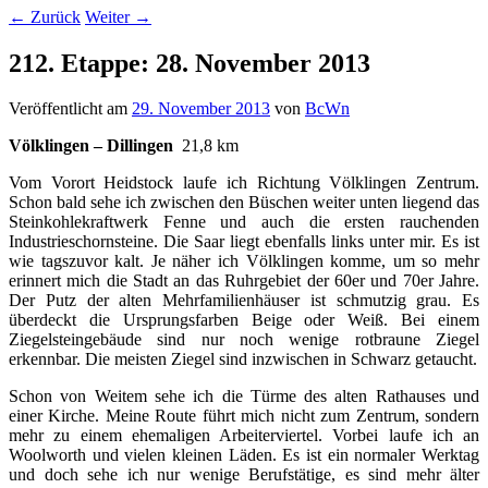
←
Zurück
Weiter
→
212. Etappe: 28. November 2013
Veröffentlicht am
29. November 2013
von
BcWn
Völklingen – Dillingen
21,8 km
Vom Vorort Heidstock laufe ich Richtung Völklingen Zentrum.
Schon bald sehe ich zwischen den Büschen weiter unten liegend das
Steinkohlekraftwerk Fenne und auch die ersten rauchenden
Industrieschornsteine. Die Saar liegt ebenfalls links unter mir. Es ist
wie tagszuvor kalt. Je näher ich Völklingen komme, um so mehr
erinnert mich die Stadt an das Ruhrgebiet der 60er und 70er Jahre.
Der Putz der alten Mehrfamilienhäuser ist schmutzig grau. Es
überdeckt die Ursprungsfarben Beige oder Weiß. Bei einem
Ziegelsteingebäude sind nur noch wenige rotbraune Ziegel
erkennbar. Die meisten Ziegel sind inzwischen in Schwarz getaucht.
Schon von Weitem sehe ich die Türme des alten Rathauses und
einer Kirche. Meine Route führt mich nicht zum Zentrum, sondern
mehr zu einem ehemaligen Arbeiterviertel. Vorbei laufe ich an
Woolworth und vielen kleinen Läden. Es ist ein normaler Werktag
und doch sehe ich nur wenige Berufstätige, es sind mehr älter