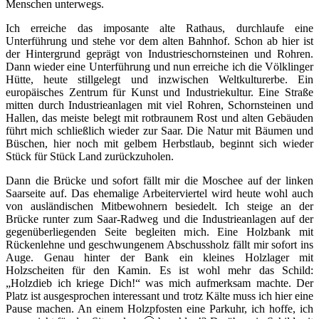
Menschen unterwegs.
Ich erreiche das imposante alte Rathaus, durchlaufe eine
Unterführung und stehe vor dem alten Bahnhof. Schon ab hier ist
der Hintergrund geprägt von Industrieschornsteinen und Rohren.
Dann wieder eine Unterführung und nun erreiche ich die Völklinger
Hütte, heute stillgelegt und inzwischen Weltkulturerbe. Ein
europäisches Zentrum für Kunst und Industriekultur. Eine Straße
mitten durch Industrieanlagen mit viel Rohren, Schornsteinen und
Hallen, das meiste belegt mit rotbraunem Rost und alten Gebäuden
führt mich schließlich wieder zur Saar. Die Natur mit Bäumen und
Büschen, hier noch mit gelbem Herbstlaub, beginnt sich wieder
Stück für Stück Land zurückzuholen.
Dann die Brücke und sofort fällt mir die Moschee auf der linken
Saarseite auf. Das ehemalige Arbeiterviertel wird heute wohl auch
von ausländischen Mitbewohnern besiedelt. Ich steige an der
Brücke runter zum Saar-Radweg und die Industrieanlagen auf der
gegenüberliegenden Seite begleiten mich. Eine Holzbank mit
Rückenlehne und geschwungenem Abschussholz fällt mir sofort ins
Auge. Genau hinter der Bank ein kleines Holzlager mit
Holzscheiten für den Kamin. Es ist wohl mehr das Schild:
„Holzdieb ich kriege Dich!“ was mich aufmerksam machte. Der
Platz ist ausgesprochen interessant und trotz Kälte muss ich hier eine
Pause machen. An einem Holzpfosten eine Parkuhr, ich hoffe, ich