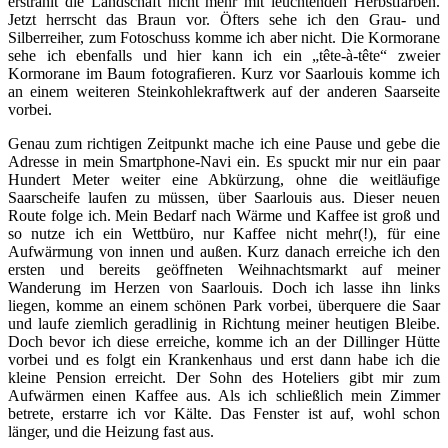
erstrahlt die Landschaft nicht mehr mit leuchtenden Herbstfarben.
Jetzt herrscht das Braun vor. Öfters sehe ich den Grau- und
Silberreiher, zum Fotoschuss komme ich aber nicht. Die Kormorane
sehe ich ebenfalls und hier kann ich ein „tête-à-tête“ zweier
Kormorane im Baum fotografieren. Kurz vor Saarlouis komme ich
an einem weiteren Steinkohlekraftwerk auf der anderen Saarseite
vorbei.
Genau zum richtigen Zeitpunkt mache ich eine Pause und gebe die
Adresse in mein Smartphone-Navi ein. Es spuckt mir nur ein paar
Hundert Meter weiter eine Abkürzung, ohne die weitläufige
Saarscheife laufen zu müssen, über Saarlouis aus. Dieser neuen
Route folge ich. Mein Bedarf nach Wärme und Kaffee ist groß und
so nutze ich ein Wettbüro, nur Kaffee nicht mehr(!), für eine
Aufwärmung von innen und außen. Kurz danach erreiche ich den
ersten und bereits geöffneten Weihnachtsmarkt auf meiner
Wanderung im Herzen von Saarlouis. Doch ich lasse ihn links
liegen, komme an einem schönen Park vorbei, überquere die Saar
und laufe ziemlich geradlinig in Richtung meiner heutigen Bleibe.
Doch bevor ich diese erreiche, komme ich an der Dillinger Hütte
vorbei und es folgt ein Krankenhaus und erst dann habe ich die
kleine Pension erreicht. Der Sohn des Hoteliers gibt mir zum
Aufwärmen einen Kaffee aus. Als ich schließlich mein Zimmer
betrete, erstarre ich vor Kälte. Das Fenster ist auf, wohl schon
länger, und die Heizung fast aus.