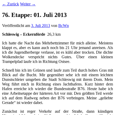
←
Zurück
Weiter
→
76. Etappe: 01. Juli 2013
Veröffentlicht am
3. Juli 2013
von
BcWn
Schleswig – Eckernförde
26,3 km
Ich hatte die Nacht das Mehrbettzimmer für mich alleine. Meistens
klappt es, aber es kann auch noch bis 21 Uhr jemand anreisen. Als
ich die Jugendherberge verlasse, ist es kühl aber trocken. Die dichte
Wolkendecke verspricht nichts Gutes. Über einen kleinen
Trampelpfad laufe ich in Richtung Ostsee.
Schnell bin ich im Grünen und laufe zum Teil durch hohes Gras mit
Blick auf die Bucht. Mir gegenüber sehe ich mit einem leichten
Dunstschleier umgeben die Stadt Schleswig mit ihrem Dom. Mein
Weg führt mich in Richtung eines Jachthafens. Kurz hinter dem
Hafen erreiche ich wieder die Bundesstraße B76. Heute habe ich
eine Arbeitsetappe der härteren Art vor mir. Den größten Teil werde
ich auf dem Radweg neben der B76 verbringen. Meine „geliebte
Gerade“ ist wieder dabei.
Zunächst ist reger Verkehr auf der Straße, dann kündigen