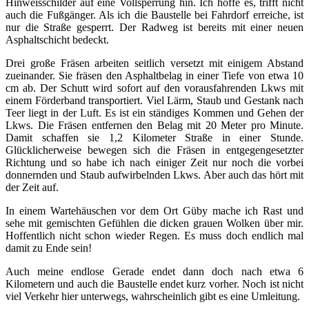
Hinweisschilder auf eine Vollsperrung hin. Ich hoffe es, trifft nicht
auch die Fußgänger. Als ich die Baustelle bei Fahrdorf erreiche, ist
nur die Straße gesperrt. Der Radweg ist bereits mit einer neuen
Asphaltschicht bedeckt.
Drei große Fräsen arbeiten seitlich versetzt mit einigem Abstand
zueinander. Sie fräsen den Asphaltbelag in einer Tiefe von etwa 10
cm ab. Der Schutt wird sofort auf den vorausfahrenden Lkws mit
einem Förderband transportiert. Viel Lärm, Staub und Gestank nach
Teer liegt in der Luft. Es ist ein ständiges Kommen und Gehen der
Lkws. Die Fräsen entfernen den Belag mit 20 Meter pro Minute.
Damit schaffen sie 1,2 Kilometer Straße in einer Stunde.
Glücklicherweise bewegen sich die Fräsen in entgegengesetzter
Richtung und so habe ich nach einiger Zeit nur noch die vorbei
donnernden und Staub aufwirbelnden Lkws. Aber auch das hört mit
der Zeit auf.
In einem Wartehäuschen vor dem Ort Güby mache ich Rast und
sehe mit gemischten Gefühlen die dicken grauen Wolken über mir.
Hoffentlich nicht schon wieder Regen. Es muss doch endlich mal
damit zu Ende sein!
Auch meine endlose Gerade endet dann doch nach etwa 6
Kilometern und auch die Baustelle endet kurz vorher. Noch ist nicht
viel Verkehr hier unterwegs, wahrscheinlich gibt es eine Umleitung.