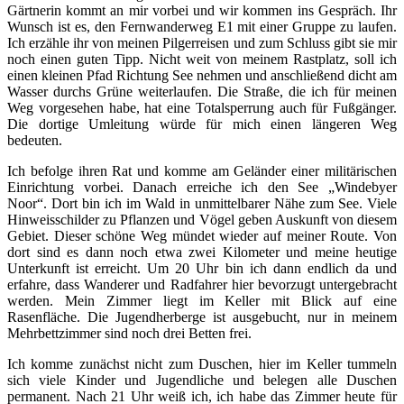
Gärtnerin kommt an mir vorbei und wir kommen ins Gespräch. Ihr
Wunsch ist es, den Fernwanderweg E1 mit einer Gruppe zu laufen.
Ich erzähle ihr von meinen Pilgerreisen und zum Schluss gibt sie mir
noch einen guten Tipp. Nicht weit von meinem Rastplatz, soll ich
einen kleinen Pfad Richtung See nehmen und anschließend dicht am
Wasser durchs Grüne weiterlaufen. Die Straße, die ich für meinen
Weg vorgesehen habe, hat eine Totalsperrung auch für Fußgänger.
Die dortige Umleitung würde für mich einen längeren Weg
bedeuten.
Ich befolge ihren Rat und komme am Geländer einer militärischen
Einrichtung vorbei. Danach erreiche ich den See „Windebyer
Noor“. Dort bin ich im Wald in unmittelbarer Nähe zum See. Viele
Hinweisschilder zu Pflanzen und Vögel geben Auskunft von diesem
Gebiet. Dieser schöne Weg mündet wieder auf meiner Route. Von
dort sind es dann noch etwa zwei Kilometer und meine heutige
Unterkunft ist erreicht. Um 20 Uhr bin ich dann endlich da und
erfahre, dass Wanderer und Radfahrer hier bevorzugt untergebracht
werden. Mein Zimmer liegt im Keller mit Blick auf eine
Rasenfläche. Die Jugendherberge ist ausgebucht, nur in meinem
Mehrbettzimmer sind noch drei Betten frei.
Ich komme zunächst nicht zum Duschen, hier im Keller tummeln
sich viele Kinder und Jugendliche und belegen alle Duschen
permanent. Nach 21 Uhr weiß ich, ich habe das Zimmer heute für